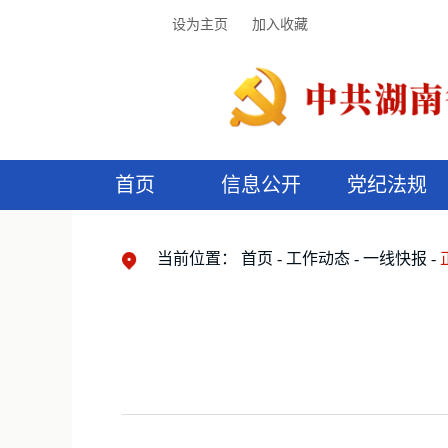
设为主页
加入收藏
首页
信息公开
党纪法规
领导机构
党内法规
监督曝光
执纪审查
廉润湖湘
资料库
工作程序
国家法律
信访举报
党纪政务处分
湖湘好家风
组织机构
纪法课堂
清风文苑
预
漫
当前位置：
首页
工作动态
一线快报