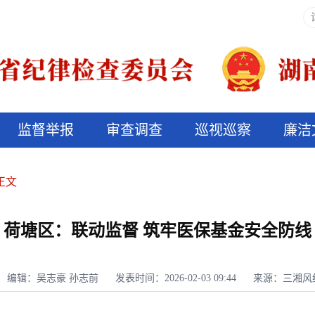
监督举报
审查调查
巡视巡察
廉洁
决算信息公开
说纪法
正文
荷塘区：联动监督 筑牢医保基金安全防线
编辑：吴志豪 孙志前
发表时间：2026-02-03 09:44
来源：三湘风