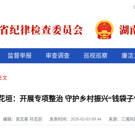
监督举报
审查调查
巡视巡察
廉洁
决算信息公开
说纪法
正文
花垣：开展专项整治 守护乡村振兴“钱袋子
编辑：吴志豪 孙志前
发表时间：2026-02-03 09:44
来源：三湘风