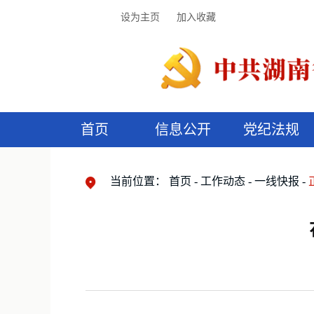
设为主页
加入收藏
首页
信息公开
党纪法规
领导机构
党内法规
监督曝光
执纪审查
廉润湖湘
资料库
工作程序
国家法律
信访举报
党纪政务处分
湖湘好家风
组织机构
纪法课堂
清风文苑
预
漫
当前位置：
首页
工作动态
一线快报