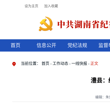
设为主页
加入收藏
首页
信息公开
党纪法规
监督
领导机构
党内法规
监督曝光
执纪审查
廉润湖湘
资料库
工作程序
国家法律
信访举报
党纪政务处分
湖湘好家风
组织机构
纪法课堂
清风文苑
预决算信
漫说纪法
当前位置：
首页
工作动态
一线快报
正文
澧县：
编辑：朱