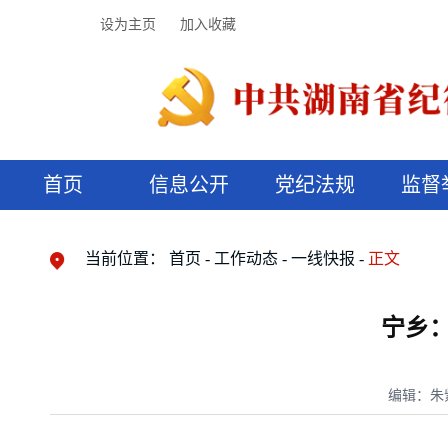
设为主页
加入收藏
首页
信息公开
党纪法规
监督
领导机构
党内法规
监督曝光
执纪审查
廉润湖湘
资料库
工作程序
国家法律
信访举报
党纪政务处分
湖湘好家风
组织机构
纪法课堂
清风文苑
预决算信
漫说纪法
当前位置：
首页
工作动态
一线快报
正文
宁乡
编辑：朱