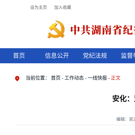
设为主页
加入收藏
首页
信息公开
党纪法规
监督
领导机构
党内法规
监督曝光
执纪审查
廉润湖湘
资料库
工作程序
国家法律
信访举报
党纪政务处分
湖湘好家风
组织机构
纪法课堂
清风文苑
预决算信
漫说纪法
当前位置：
首页
工作动态
一线快报
正文
安化：
编辑：吴