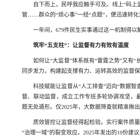
自下而上，民呼我应触手可及。线上“码上监督
管……群众的“烦心事”一经“点题”，便迅速转化
一年间，679件民生实事通过这一机制得以解
筑牢“五支柱”：让监督有力有效有温度
如何让“大监督”体系既有“雷霆之势”又有“
同步发力，构建起支撑有力、运转高效的监督保
科技赋能让监督从“人工排查”迈向“数据智查
督、联动监督，成立工作专班多轮协调攻坚，最
题无处遁形。仅2025年，大数据筛查就精准揪出
质效管控让监督经得起检验。实行案件质量终
“治理一域”的裂变效应。2025年发出的10份