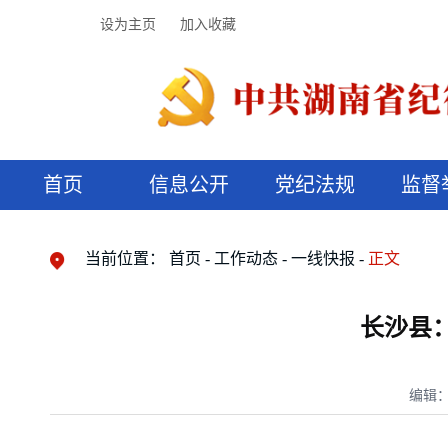
设为主页
加入收藏
首页
信息公开
党纪法规
监督
领导机构
党内法规
监督曝光
执纪审查
廉润湖湘
资料库
工作程序
国家法律
信访举报
党纪政务处分
湖湘好家风
组织机构
纪法课堂
清风文苑
预决算信
漫说纪法
当前位置：
首页
工作动态
一线快报
正文
长沙县
编辑