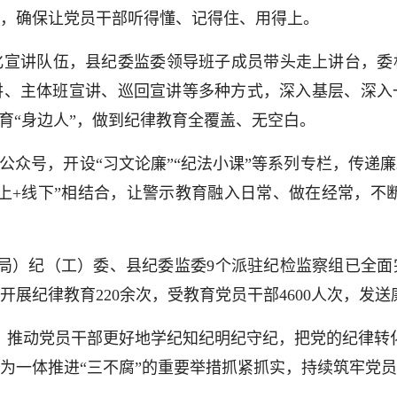
，确保让党员干部听得懂、记得住、用得上。
讲队伍，县纪委监委领导班子成员带头走上讲台，委
、主体班宣讲、巡回宣讲等多种方式，深入基层、深入一
育“身边人”，做到纪律教育全覆盖、无空白。
众号，开设“习文论廉”“纪法小课”等系列专栏，传递
上+线下”相结合，让警示教育融入日常、做在经常，不断
局）纪（工）委、县纪委监委9个派驻纪检监察组已全面
展纪律教育220余次，受教育党员干部4600人次，发送廉
推动党员干部更好地学纪知纪明纪守纪，把党的纪律转化
为一体推进“三不腐”的重要举措抓紧抓实，持续筑牢党