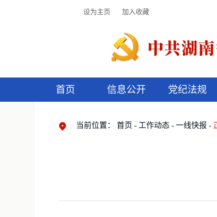
设为主页
加入收藏
首页
信息公开
党纪法规
领导机构
党内法规
监督曝光
执纪审查
廉润湖湘
资料库
工作程序
国家法律
信访举报
党纪政务处分
湖湘好家风
组织机构
纪法课堂
清风文苑
预
漫
当前位置：
首页
工作动态
一线快报