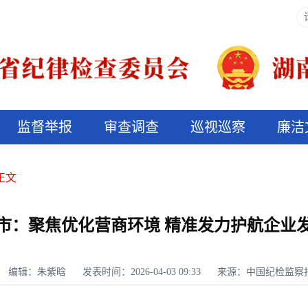
监督举报
审查调查
巡视巡察
廉洁
决算信息公开
说纪法
正文
市：聚焦优化营商环境 精准发力护航企业
编辑：朱紫晗
发表时间：2026-04-03 09:33
来源：中国纪检监察