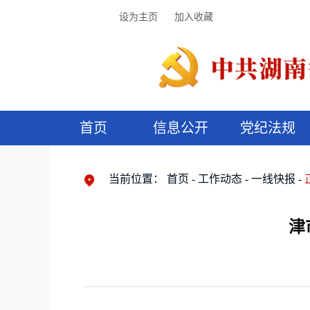
设为主页
加入收藏
首页
信息公开
党纪法规
领导机构
党内法规
监督曝光
执纪审查
廉润湖湘
资料库
工作程序
国家法律
信访举报
党纪政务处分
湖湘好家风
组织机构
纪法课堂
清风文苑
预
漫
当前位置：
首页
工作动态
一线快报
津