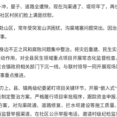
一冲，屋子、道路全遭殃，现在沟渠通了、堤坝牢了，再
社区村民们脸上满是欣慰。
处山区，常年受突发山洪困扰，沟渠堵塞问题突出。因治
事。
群众身边不正之风和腐败问题集中整治，将灾后重建、民生
”联动作用，对全县民生领域重点项目开展常态化监督检
联合镇政府相关部门下沉一线，与联村领导一同开展现场
事重点推进。
刃上，县、镇两级纪委紧盯项目关键环节，开展“嵌入式
范制定整治方案，严格履行项目审批程序，跟踪资金申报
方案，对沟渠疏通、道路修复、拦水坝建设等施工质量
通监督举报渠道，在社区公示举报电话，邀请村级纪检监