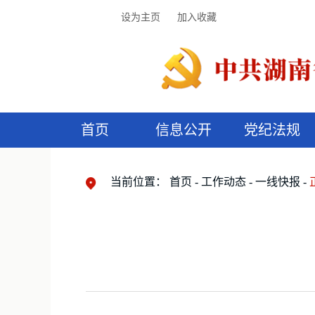
设为主页
加入收藏
首页
信息公开
党纪法规
领导机构
党内法规
监督曝光
执纪审查
廉润湖湘
资料库
工作程序
国家法律
信访举报
党纪政务处分
湖湘好家风
组织机构
纪法课堂
清风文苑
预
漫
当前位置：
首页
工作动态
一线快报