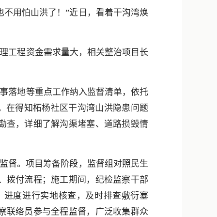
新浪微博
也不用怕山洪了！”近日，看着干沟湾焕
QQ
微信
理工程资金需求量大，相关整治项目长
实事落地等重点工作纳入监督清单，依托
查。在得知柘杨社区干沟湾山洪隐患问题
勘查，详细了解沟渠堵塞、道路损毁情
”监督。项目筹备阶段，监督组对照民生
、拨付流程；施工期间，纪检监察干部
、进度进行实地核查，及时排查敷衍塞
察联络员参与全程监督，广泛收集群众