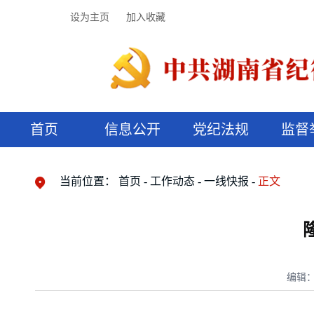
设为主页
加入收藏
首页
信息公开
党纪法规
监督
领导机构
党内法规
监督曝光
执纪审查
廉润湖湘
资料库
工作程序
国家法律
信访举报
党纪政务处分
湖湘好家风
组织机构
纪法课堂
清风文苑
预决算信
漫说纪法
当前位置：
首页
工作动态
一线快报
正文
编辑