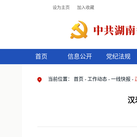
设为主页
加入收藏
首页
信息公开
党纪法规
领导机构
党内法规
监督曝光
执纪审查
廉润湖湘
资料库
工作程序
国家法律
信访举报
党纪政务处分
湖湘好家风
组织机构
纪法课堂
清风文苑
预
漫
当前位置：
首页
工作动态
一线快报
汉