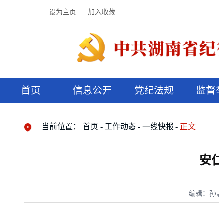
设为主页
加入收藏
首页
信息公开
党纪法规
监督
领导机构
党内法规
监督曝光
执纪审查
廉润湖湘
资料库
工作程序
国家法律
信访举报
党纪政务处分
湖湘好家风
组织机构
纪法课堂
清风文苑
预决算信
漫说纪法
当前位置：
首页
工作动态
一线快报
正文
安
编辑：孙