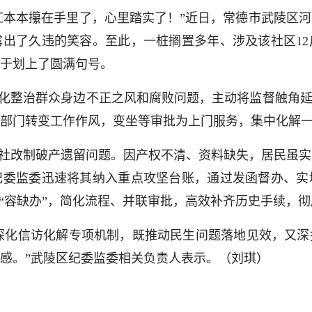
红本本攥在手里了，心里踏实了！”近日，常德市武陵区
出了久违的笑容。至此，一桩搁置多年、涉及该社区1
于划上了圆满句号。
化整治群众身边不正之风和腐败问题，主动将监督触角延
部门转变工作作风，变坐等审批为上门服务，集中化解
社改制破产遗留问题。因产权不清、资料缺失，居民虽实
纪委监委迅速将其纳入重点攻坚台账，通过发函督办、实
”“容缺办”，简化流程、并联审批，高效补齐历史手续，
深化信访化解专项机制，既推动民生问题落地见效，又深
感。”武陵区纪委监委相关负责人表示。（刘琪）