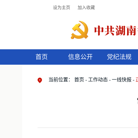
设为主页
加入收藏
首页
信息公开
党纪法规
领导机构
党内法规
监督曝光
执纪审查
廉润湖湘
资料库
工作程序
国家法律
信访举报
党纪政务处分
湖湘好家风
组织机构
纪法课堂
清风文苑
预
漫
当前位置：
首页
工作动态
一线快报