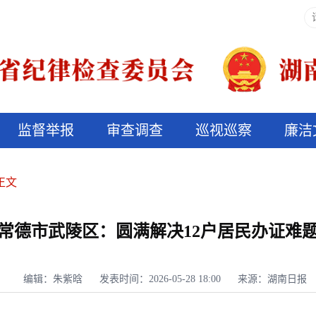
监督举报
审查调查
巡视巡察
廉洁
决算信息公开
说纪法
正文
常德市武陵区：圆满解决12户居民办证难
编辑：朱紫晗
发表时间：2026-05-28 18:00
来源：湖南日报