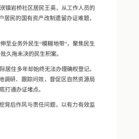
新浪微博
河洑镇岩桥社区居民王英，从工作人员的
QQ
2户居民的国有资产改制遗留办证难题，
微信
伸至业务外民生“模糊地带”，聚焦民生
一批久拖未决的民生积案。
际居住多年却始终无法办理确权登记。
地调研、跟踪问效，督促区自然资源局
彻底打通办证堵点。
挖背后作风与责任问题，以有力有效监