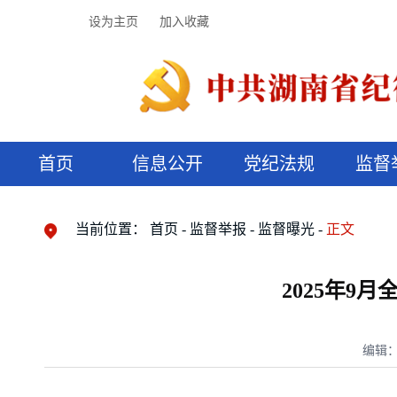
设为主页
加入收藏
首页
信息公开
党纪法规
监督
领导机构
党内法规
监督曝光
执纪审查
廉润湖湘
资料库
工作程序
国家法律
信访举报
党纪政务处分
湖湘好家风
组织机构
纪法课堂
清风文苑
预决算信
漫说纪法
当前位置：
首页
监督举报
监督曝光
正文
2025年9
编辑