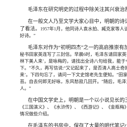
毛泽东在研究明史的过程中除关注其兴衰治
在一般文人乃至文学大家心目中，明朝的诗
了看法。
1957年1月，他同诗人袁水拍、臧克家等
好诗。”
毛泽东对作为“初明四杰”之一的高启推崇有
秘书田家英连写了三封信。早晨6时，毛泽东请田家英
林下美人来’，是咏梅的，请找出全诗八句给我，能
下。”不久，再写信说:“又记起来了，是否清人高士奇
来’。下四句忘了，请问一下文史馆老先生便知。”田
苔。自去何郎无好咏，东风愁寂几回开。”随后，毛泽
人。”
在中国文学史上，明朝是一个以小说见长的
《三国演义》、《水浒传》、《西游记》、《金瓶梅
情况做些介绍。
在毛泽东的书房中，保存了大量的明代笔记