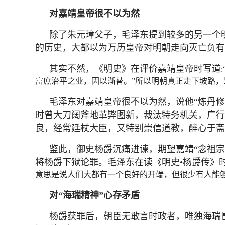
对嘉靖皇帝很不以为然
除了朱元璋父子，毛泽东提到较多的另一个
的历史，大都以为万历皇帝对明朝走向灭亡负有
其实不然，《明史》在评价嘉靖皇帝时写道
富庶治平之业，因以渐替。”所以明朝真正走下坡路，
毛泽东对嘉靖皇帝很不以为然，说他“炼丹
时曾大刀阔斧地革弊图新，裁汰特务机关，广行
良，经常廷杖大臣，又特别崇信道教，醉心于斋
鉴此，御史杨爵沉痛进谏，期望嘉靖“念祖
将杨爵下狱论罪。毛泽东在读《明史•杨爵传》
意思是说人们大都有一个良好的开端，但很少有人能
对“海瑞精神”心存矛盾
杨爵获罪后，朝臣无敢言时政者，唯独海瑞