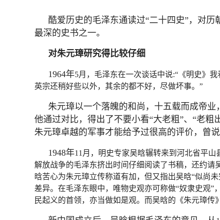
酷爱历史的毛泽东通读过“二十四史”，对
最深的史书之一。
对朱元璋研究得比较仔细
1964年
5月，毛泽东在一次谈话中说:“《明史》
英宗还稍好些以外，其余的都不好，尽做坏事。”
朱元璋以一个落魄的和尚，十五载而成帝业
他通过对比，得出了不要小看“大老粗”、“老
朱元璋卓越的军事才能给予过很高的评价，曾说
1948年
11月，明史专家吴晗辗转来到河北省平
解放战争的毛泽东挤出时间仔细阅读了书稿，还约请
晗苦心为朱元璋立传称道有加，但又指出吴晗“似尚未
差异。在毛泽东眼中，唯物史观亦可称做“奴隶史观”
民起义的首领，亦当做如是观。而吴晗的《朱元璋传