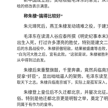
新中国成立后，吴晗根据毛泽东的意见，从
晗的修改表示满意。
称朱棣“搞得比较好”
朱元璋死后，燕王朱棣发动靖难之役，于建
毛泽东在读清人谷应泰所撰《明史纪事本末
出生入死，打过许多漂亮的胜仗，特别是建文二
后的东昌战役中，朱棣骄傲轻敌，结果被盛庸等击败
“白沟河大胜之后，宜有此败。”这就是说，朱棣被胜
从中得到过启发。
朱棣后来重整旗鼓，千里奔袭，竟然兵临南
捉拿“奸臣”，显出咄咄逼人的架势。毛泽东读
取天下之志。朱棣兵临南京城下，实际上是孤军深入
朱棣登上皇位后不久迁都北京，并屡次北征
俗。特别是他迁都北京更是明智之举，奠定了明
同属于有作为的皇帝。