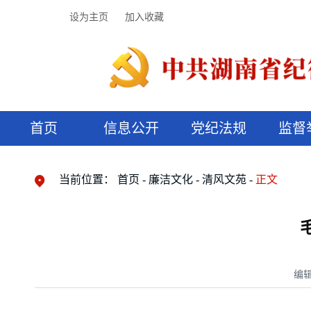
设为主页
加入收藏
首页
信息公开
党纪法规
监督
领导机构
党内法规
监督曝光
执纪审查
廉润湖湘
资料库
工作程序
国家法律
信访举报
党纪政务处分
湖湘好家风
组织机构
纪法课堂
清风文苑
预决算信
漫说纪法
当前位置：
首页
廉洁文化
清风文苑
正文
编