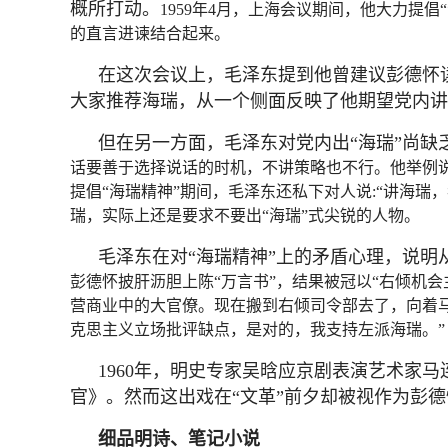
概所打动。
1959年4月，上海会议期间，他大力提
的直言进谏结合起来。
在这次会议上，毛泽东提到他曾建议彭德怀
大家推荐海瑞，从一个侧面反映了他期望党内讲
但在另一方面，毛泽东对党内出“海瑞”尚缺
话要善于选择说话的时机，不讲策略也不行。他举例说
提倡“海瑞精神”期间，毛泽东还私下对人说:“讲海
瑞，实际上还是要求不要出“海瑞”式尖锐的人物。
毛泽东在对“海瑞精神”上的矛盾心理，说
彭德怀披肝沥胆上陈“万言书”，结果被冠以“右倾机
营商业中的大官僚。现在搬到右倾司令部去了，向着马
克思主义立场批评缺点，是对的，我支持左派海瑞。”
1960年，明史专家吴晗应京剧表演艺术家
官》。然而这出戏在“文革”前夕却被视作为彭德
细品明诗、笔记小说