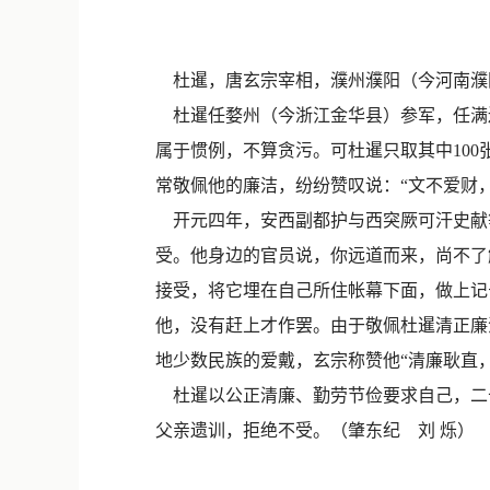
杜暹，唐玄宗宰相，濮州濮阳（今河南濮
杜暹任婺州（今浙江金华县）参军，任满
属于惯例，不算贪污。可杜暹只取其中10
常敬佩他的廉洁，纷纷赞叹说：“文不爱财
开元四年，安西副都护与西突厥可汗史献
受。他身边的官员说，你远道而来，尚不了
接受，将它埋在自己所住帐幕下面，做上记
他，没有赶上才作罢。由于敬佩杜暹清正廉
地少数民族的爱戴，玄宗称赞他“清廉耿直
杜暹以公正清廉、勤劳节俭要求自己，二
父亲遗训，拒绝不受。（肇东纪 刘 烁）