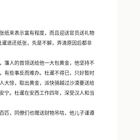
新浪微博
QQ
微信
张纸来表示富有程度，而且迎送官员送礼物
杜暹退还纸张，先是不解，弄清原因后都非
，藩人的首领送给他一大包黄金，他坚持不
，有些事反而难办。杜暹不得已，只好暂时
人大惊，取出黄金，派快骑越过沙漠要送给
安宁。杜暹在安西工作四年，深受汉人和当
百匹，同僚们也赠送财物吊唁，他儿子谨遵