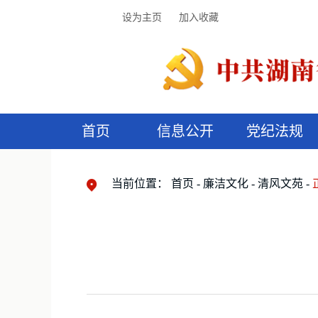
设为主页
加入收藏
首页
信息公开
党纪法规
领导机构
党内法规
监督曝光
执纪审查
廉润湖湘
资料库
工作程序
国家法律
信访举报
党纪政务处分
湖湘好家风
组织机构
纪法课堂
清风文苑
预
漫
当前位置：
首页
廉洁文化
清风文苑