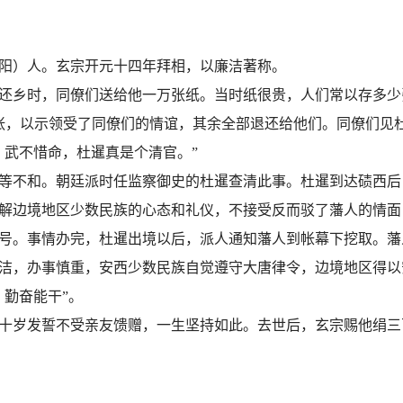
阳）人。玄宗开元十四年拜相，以廉洁著称。
还乡时，同僚们送给他一万张纸。当时纸很贵，人们常以存多少
0张，以示领受了同僚们的情谊，其余全部退还给他们。同僚们见
，武不惜命，杜暹真是个清官。”
等不和。朝廷派时任监察御史的杜暹查清此事。杜暹到达碛西后
解边境地区少数民族的心态和礼仪，不接受反而驳了藩人的情面
号。事情办完，杜暹出境以后，派人通知藩人到帐幕下挖取。藩
洁，办事慎重，安西少数民族自觉遵守大唐律令，边境地区得以
，勤奋能干”。
十岁发誓不受亲友馈赠，一生坚持如此。去世后，玄宗赐他绢三