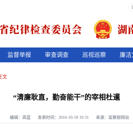
监督举报
审查调查
巡视巡察
廉洁
决算信息公开
说纪法
正文
“清廉耿直，勤奋能干”的宰相杜暹
编辑：高蓝
发表时间：2016-10-18 10:31
来源：监察部网站