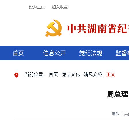
设为主页
加入收藏
首页
信息公开
党纪法规
监督
领导机构
党内法规
监督曝光
执纪审查
廉润湖湘
资料库
工作程序
国家法律
信访举报
党纪政务处分
湖湘好家风
组织机构
纪法课堂
清风文苑
预决算信
漫说纪法
当前位置：
首页
廉洁文化
清风文苑
正文
周总理
编辑：高