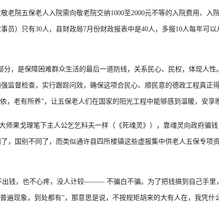
老院五保老人入院需向敬老院交纳1000至2000元不等的入院费用、入院
员）只有30人，县财政局7月份财政报表中是40人，多报10人每年可以从
，是保障困难群众生活的最后一道防线，关系民心、民权，体现人性。
强监督检查，实行跟踪问效，确保这项合民心、顺民意的德政工程真正得到
所依，老有所养”，让五保老人们在国家的阳光工程中能够感到温暖，安享
果戈理笔下主人公乞乞科夫一样（《死魂灵》），靠魂灵向政府骗钱，
同了，国别不同了，而类似通许县四所楼镇这些虚报集中供老人五保专项
，也不心疼，没人计较——— 不骗白不骗。为了把钱搞到自己手里，
这是个普遍现象，到处都有”，那意思是说，不按规矩胡来的大有人在，我凭