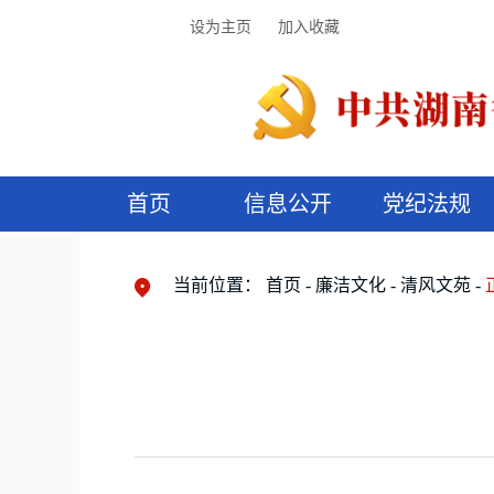
设为主页
加入收藏
首页
信息公开
党纪法规
领导机构
党内法规
监督曝光
执纪审查
廉润湖湘
资料库
工作程序
国家法律
信访举报
党纪政务处分
湖湘好家风
组织机构
纪法课堂
清风文苑
预
漫
当前位置：
首页
廉洁文化
清风文苑