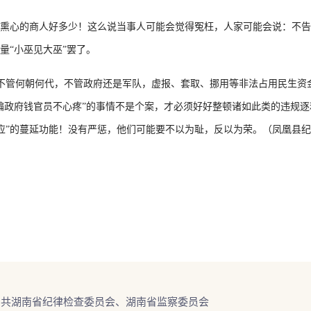
的商人好多少！这么说当事人可能会觉得冤枉，人家可能会说：不告诉
量“小巫见大巫”罢了。
朝何代，不管政府还是军队，虚报、套取、挪用等非法占用民生资金
“骗政府钱官员不心疼”的事情不是个案，才必须好好整顿诸如此类的违规
应”的蔓延功能！没有严惩，他们可能要不以为耻，反以为荣。
（凤凰县纪
中共湖南省纪律检查委员会、湖南省监察委员会