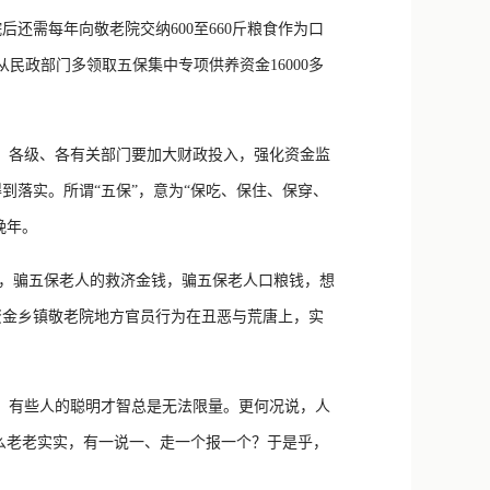
新浪微博
后还需每年向敬老院交纳600至660斤粮食作为口
QQ
民政部门多领取五保集中专项供养资金16000多
微信
各级、各有关部门要加大财政投入，强化资金监
落实。所谓“五保”，意为“保吃、保住、保穿、
晚年。
骗五保老人的救济金钱，骗五保老人口粮钱，想
资金乡镇敬老院地方官员行为在丑恶与荒唐上，实
有些人的聪明才智总是无法限量。更何况说，人
什么老老实实，有一说一、走一个报一个？于是乎，