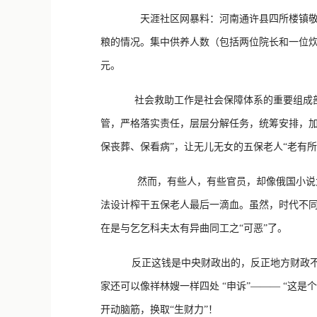
天涯社区网暴料：河南通许县四所楼镇敬敬
粮的情况。集中供养人数（包括两位院长和一位炊事
元。
社会救助工作是社会保障体系的重要组成部分
管，严格落实责任，层层分解任务，统筹安排，加
保丧葬、保看病”，让无儿无女的五保老人“老有
然而，有些人，有些官员，却像俄国小说大师
法设计榨干五保老人最后一滴血。虽然，时代不
在是与乞乞科夫太有异曲同工之“可恶”了。
反正这钱是中央财政出的，反正地方财政不出钱
家还可以像祥林嫂一样四处 “申诉”——— “
开动脑筋，换取“生财力”！