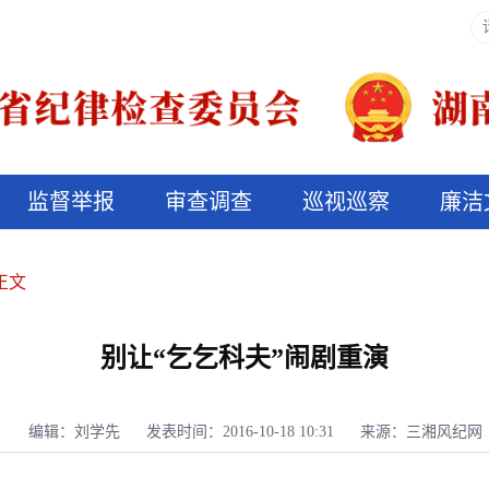
监督举报
审查调查
巡视巡察
廉洁
决算信息公开
说纪法
正文
别让“乞乞科夫”闹剧重演
编辑：刘学先
发表时间：2016-10-18 10:31
来源：三湘风纪网