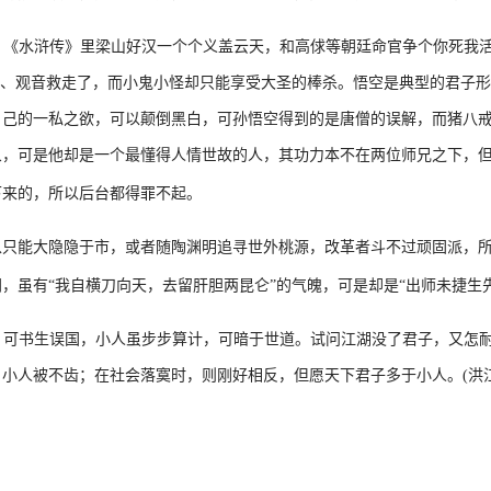
，《水浒传》里梁山好汉一个个义盖云天，和高俅等朝廷命官争个你死我
来、观音救走了，而小鬼小怪却只能享受大圣的棒杀。悟空是典型的君子
自己的一私之欲，可以颠倒黑白，可孙悟空得到的是唐僧的误解，而猪八
象，可是他却是一个最懂得人情世故的人，其功力本不在两位师兄之下，
下来的，所以后台都得罪不起。
以只能大隐隐于市，或者随陶渊明追寻世外桃源，改革者斗不过顽固派，
，虽有“我自横刀向天，去留肝胆两昆仑”的气魄，可是却是“出师未捷生
，可书生误国，小人虽步步算计，可暗于世道。试问江湖没了君子，又怎
小人被不齿；在社会落寞时，则刚好相反，但愿天下君子多于小人。(洪