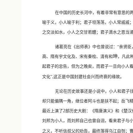
在中国的历史长河中，有着非常有意思的两
喻于义，小人喻于利；君子坦荡荡，小人常戚戚
之交淡如水，小人之交甘若醴；君子滴水之恩当涌
诸葛亮在《出师表》中也曾说过：“亲贤臣
珅
高、隋有宇文化及、宋有秦桧、清有和
，凡此
起君子的忠告，但为之晚矣，而君子一旦向小人看
,
文化”
这正是中国封建社会兴而终衰的缘故。
无论在历史故事还是小说中，小人和君子往
却只能偏隅一角，继位者阿斗也是扶不起；岳飞精
2
最近上演了
部历史大剧：《隋唐演义》和《楚汉
刘邦为小人，而刘邦自己也曾自诩，看来君子与
之义，不听信叔父的劝告，最终落得乌江自刎；曹