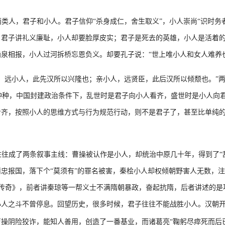
类人，君子和小人。君子信仰“杀身成仁，舍生取义”，小人崇尚“识时务
；君子讲礼义廉耻，小人却要脸厚皮实；君子是死去的英雄，小人是活着
泉相报，小人过河拆桥忘恩负义。却要孔子说：“世上唯小人和女人难养
，远小人，此先汉所以兴隆也；亲小人，远贤臣，此后汉所以倾颓也。”
种种，中国封建政治条件下，乱世时是君子向小人看齐，盛世时是小人向
齐，按照小人的思维方式与行为规范行动，则不是君子了，甚至比单纯的
往成了两条叙事主线：曹操被认作是小人，却统治中原几十年，得到了“
忠报国，落下个“莫须有”的罪名被害，秦桧小人却权倾朝野害人无数，
传奇》，前者讲秦琼等一帮义士不满隋朝暴政，奋起抗隋，后者讲述的是
小人之斗不曾停息。回望历史，很多时候，君子往往不能战胜小人。汉朝
操阴险狡诈，能知人善用，创造了一番基业，而诸葛亮“鞠躬尽瘁死而后