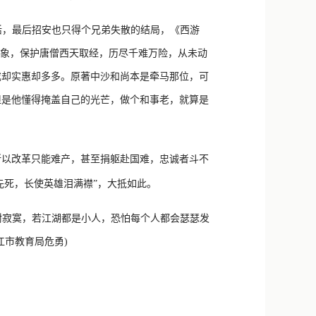
活，最后招安也只得个兄弟失散的结局，《西游
形象，保护唐僧西天取经，历尽千难万险，从未动
戒却实惠却多多。原著中沙和尚本是牵马那位，可
但是他懂得掩盖自己的光芒，做个和事老，就算是
所以改革只能难产，甚至捐躯赴国难，忠诚者斗不
先死，长使英雄泪满襟”，大抵如此。
耐寂寞，若江湖都是小人，恐怕每个人都会瑟瑟发
江市教育局危勇)