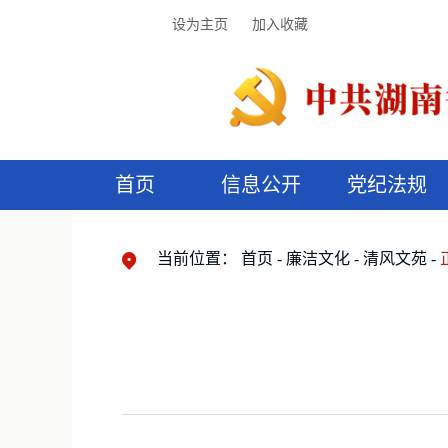
设为主页
加入收藏
首页
信息公开
党纪法规
领导机构
党内法规
监督曝光
执纪审查
廉润湖湘
资料库
工作程序
国家法律
信访举报
党纪政务处分
湖湘好家风
组织机构
纪法课堂
清风文苑
预
漫
当前位置：
首页
廉洁文化
清风文苑