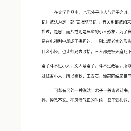
在文学作品中，也无外乎小人与君子之斗
记》被认为是一部“官场现形记”，有关系都被如
摇过，是忠；而八戒则是典型的小人形象，为了
是在电视剧中却成了挑担的，一副忠厚老实的形
什么小怪，也让师兄去收拾，三人都是被天庭贬
君子斗不过小人，文人是君子，斗不过政客，所
过悭吝小人，所以商鞅、王安石、谭嗣同结局相同
可却有另外一种说法：君子一般饱读诗书
抖，惶恐不安。在风清气正的时候，君子受礼遇，