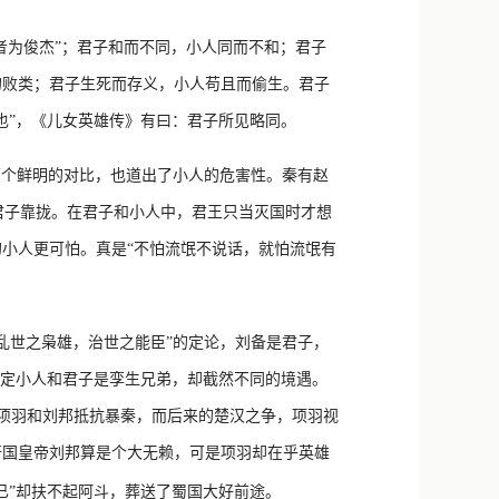
新浪微博
者为俊杰”；君子和而不同，小人同而不和；君子
QQ
的败类；君子生死而存义，小人苟且而偷生。君子
微信
也”，《儿女英雄传》有曰：君子所见略同。
两个鲜明的对比，也道出了小人的危害性。秦有赵
君子靠拢。在君子和小人中，君王只当灭国时才想
小人更可怕。真是“不怕流氓不说话，就怕流氓有
乱世之枭雄，治世之能臣”的定论，刘备是君子，
注定小人和君子是孪生兄弟，却截然不同的境遇。
项羽和刘邦抵抗暴秦，而后来的楚汉之争，项羽视
开国皇帝刘邦算是个大无赖，可是项羽却在乎英雄
已”却扶不起阿斗，葬送了蜀国大好前途。