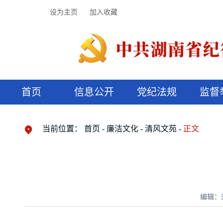
设为主页
加入收藏
首页
信息公开
党纪法规
监督
领导机构
党内法规
监督曝光
执纪审查
廉润湖湘
资料库
工作程序
国家法律
信访举报
党纪政务处分
湖湘好家风
组织机构
纪法课堂
清风文苑
预决算信
漫说纪法
当前位置：
首页
廉洁文化
清风文苑
正文
编辑：