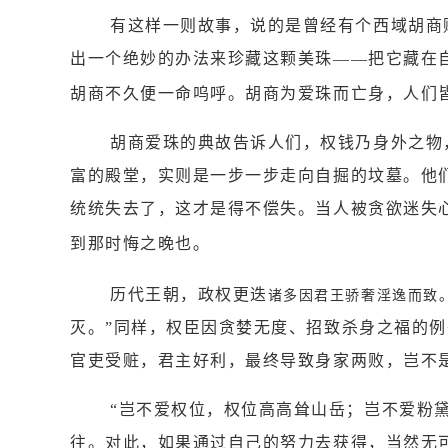
有这样一则故事，说的是曾经有个西域胡商
出一个绝妙的办法来珍藏这颗美珠——把它藏在
胡商不久便一命呜呼。胡商为爱珠而亡身，人们
胡商爱珠的典故告诉人们，权钱乃身外之物
富的殿堂，实则是一步一步走向自掘的坟墓。他
统统失去了，这才是得不偿失。当人被贪欲迷失
到那时悔之晚也。
历代王朝，政权更迭
诸多因
君王骄奢淫逸而致
灭。”同样，权臣因贪婪无度、招致杀身之福的
官吏受赃，君主好利，最终导致身家两败，岂不
“岂不爱权位，权位高高耸山岳；岂不爱粉
往。对此，如果通过自己的努力去获得，当然无