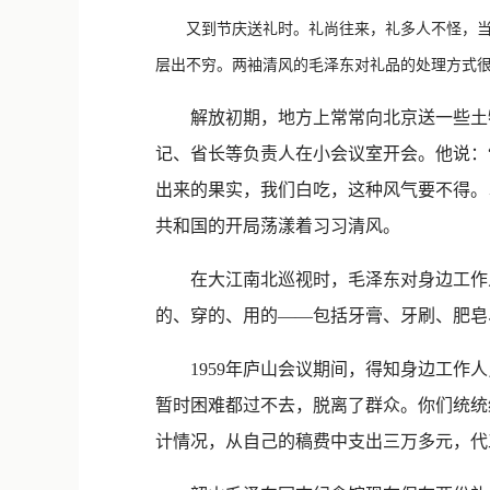
又到节庆送礼时。礼尚往来，礼多人不怪，当官
层出不穷。两袖清风的毛泽东对礼品的处理方式
解放初期，地方上常常向北京送一些土特
记、省长等负责人在小会议室开会。他说：
出来的果实，我们白吃，这种风气要不得。
共和国的开局荡漾着习习清风。
在大江南北巡视时，毛泽东对身边工作人
的、穿的、用的——包括牙膏、牙刷、肥皂
1959年庐山会议期间，得知身边工作人
暂时困难都过不去，脱离了群众。你们统统
计情况，从自己的稿费中支出三万多元，代