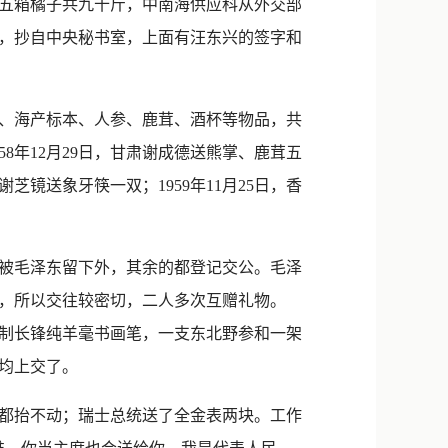
五箱橘子共九十斤，中南海供应科从外交部
礼品，抄自中央秘书室，上面有汪东兴的签字和
、海产标本、人参、鹿茸、酒杯等物品，共
58年12月29日，甘肃谢成德送熊掌、鹿茸五
谢芝镜送象牙筷一双；1959年11月25日，香
被毛泽东留下外，其余的都登记交公。毛泽
，所以交往较密切，二人多次互赠礼物。
特制长锋纯羊毫书画笔，一支东北野参和一架
均上交了。
都抬不动；瑞士总统送了全金表两块。工作