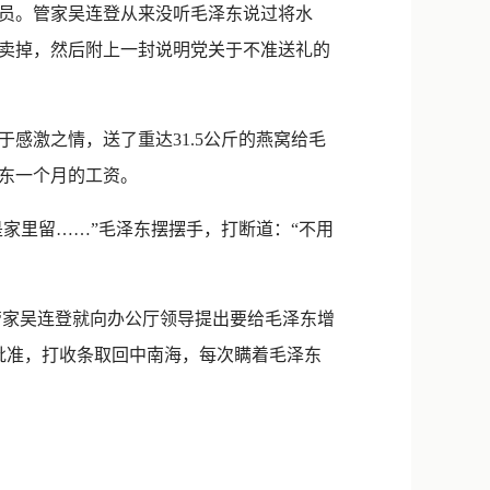
员。管家吴连登从来没听毛泽东说过将水
卖掉，然后附上一封说明党关于不准送礼的
感激之情，送了重达31.5公斤的燕窝给毛
泽东一个月的工资。
家里留……”毛泽东摆摆手，打断道：“不用
管家吴连登就向办公厅领导提出要给毛泽东增
批准，打收条取回中南海，每次瞒着毛泽东