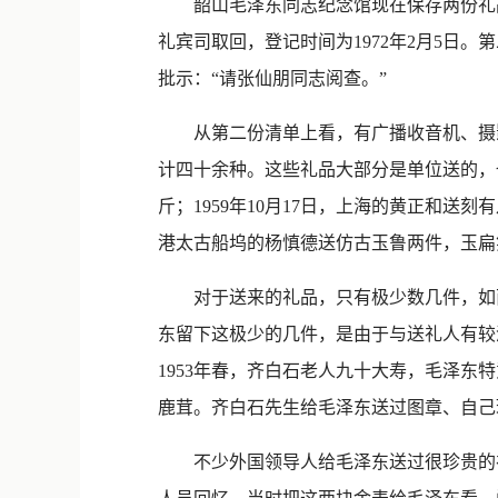
韶山毛泽东同志纪念馆现在保存两份礼品
礼宾司取回，登记时间为1972年2月5日。
批示：“请张仙朋同志阅查。”
从第二份清单上看，有广播收音机、摄影
计四十余种。这些礼品大部分是单位送的，也有
斤；1959年10月17日，上海的黄正和送刻
港太古船坞的杨慎德送仿古玉鲁两件，玉扁
对于送来的礼品，只有极少数几件，如西
东留下这极少的几件，是由于与送礼人有较
1953年春，齐白石老人九十大寿，毛泽
鹿茸。齐白石先生给毛泽东送过图章、自己
不少外国领导人给毛泽东送过很珍贵的礼物