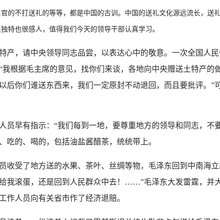
的不打送礼的等等，都是中国的古训。中国的送礼文化源远流长，送礼
很独特也很感人，值得我们今天的领导干部认真学习。
产，请中央领导同志品尝，以表达心中的敬意。一次全国人民
“我根据毛主席的意见，找你们来谈，各地向中央赠送土特产的
以后你们谁送东西来，我们一定原封不动退回，而且要批评。”
员早有指示：“我们每到一地，要尊重地方的领导和同志，不要
、吃的、喝的，包括油盐酱醋茶，统统带上。
员收受了地方送的水果、茶叶、丝绸等物，毛泽东回到中南海立
给我滚蛋，还是回到人民群众中去！……”毛泽东大发雷霆，并
工作人员向有关省市作了经济退赔。