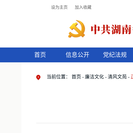
设为主页
加入收藏
首页
信息公开
党纪法规
领导机构
党内法规
监督曝光
执纪审查
廉润湖湘
资料库
工作程序
国家法律
信访举报
党纪政务处分
湖湘好家风
组织机构
纪法课堂
清风文苑
预
漫
当前位置：
首页
廉洁文化
清风文苑