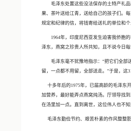
毛泽东处置这些没法保存的土特产礼品既
果、茶叶送给江青，送给自己的孩子们。每
规定和纪律的信，将钱寄给送礼的单位和个
1964年，印度尼西亚发生迫害我侨胞的
泽东，燕窝之珍贵人所共知，且不说今日每
毛泽东毫不犹豫地指示：“把它们全部送到
留，一点都不用留，全部送走。”于是，这3
十多年后的1975年，已届高龄的毛泽东
加营养，最好能弄点燕窝炖汤。厅领导找到
在汤里加一点。直到离世，这位伟人也不知道
毛泽东勤俭节约、艰苦朴素的作风整整影