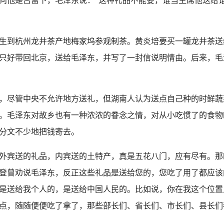
问他是否留下，毛泽东说：“这种礼品不能要，谁当主席他送给
到杭州龙井茶产地梅家坞参观制茶。黄炎培要买一罐龙井茶送
只好带回北京，送给毛泽东，并写了一封信说明情由。后来，毛
尽管中央不允许地方送礼，但湖南人认为送点自己种的时鲜蔬
。毛泽东对故乡也有一种浓浓的眷念之情，对从小吃惯了的食物
分文不少地把钱寄去。
宾送的礼品，内宾送的土特产，真是五花八门，应有尽有。那
登曾劝说毛泽东，反正这些礼品是送给您的，您吃了用了都应该
是送给我个人的，是送给中国人民的。比如说，你在我这个位置
点，随随便便吃了拿了，那些部长们、省长们、市长们、县长们