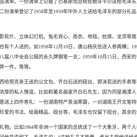
清单。一份清单上记载了巴基斯坦总统佐勒非卡尔送给毛泽东
第二份清单登记了1958年至1959年中外人士送给毛泽东的部分
软片、立体幻灯机、兔毛背心、雨衣、地毯、枕席、龙须草席
个人送的，如1958年12月10日，唐山杨庆俭送人参两棵；19
有八届八中全会公报的永久牌钢笔一支；1959年10月15日，西安的
笄一件，等等。
哈努克亲王送的公文包、齐白石送的砚台、郭沫若送的手表等
浓厚的私人情谊，比如和著名画家齐白石先生，因为同是湘潭人
东特意送上四件寿礼：一份湖南特产茶油寒菌，一对湖南王开文笔
珍爱的书法、绘画精品、砚台等，毛泽东也仅留下砚台，其余的
。比如1964年非洲一个国家的总统送了一个大象牙，两个人