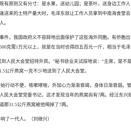
有原则又有分寸：是水果，送幼儿园；是茶叶，送身边工作人
逢送来的土特产量大时，毛泽东就让工作人员拿到中南海食堂去
人。
事件，我国政府义不容辞地出面保护了这些海外同胞。有侨胞出于
500克需1万元以上，就是在当时也得四五百元一斤，相当于毛
人民大会堂招待外宾。”秘书徐业夫试探地说：“主席，是不是
1.5公斤燕窝一克不少地送到了人民大会堂。
开始行动不便，咳嗽哮喘，外加心力渐渐衰竭，身体日渐衰弱。
人民大会堂党委书记，这才发现当年的燕窝尚有7两。经汪东兴
那31.5公斤燕窝被他喝掉了7两。
响了一代人。（刘继兴）