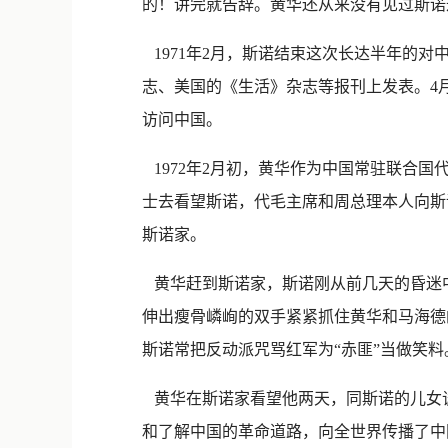
的！讲完就告辞。黄华还从来没有见过斯诺
1971年2月，斯诺结束这次长达半年的
志、美国的《生活》杂志等报刊上发表。4
访问中国。
1972年2月初，黄华作为中国常驻联合
士去看望斯诺，代毛主席和周总理本人向斯
斯诺家。
黄华赶到斯诺家，斯诺刚从前几天的昏迷中
伸出瘦骨嶙峋的双手紧紧抓住黄华和马海德的
斯诺常把反动派咒骂红军为“赤匪”当做笑料
黄华在斯诺家看望他两天，同斯诺的儿女
和了解中国的革命道路，向全世界传播了中