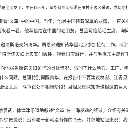
是老朋友了，早在1936年，黄华就陪同斯诺在陕甘宁边区采访，成功地
者来看“文革”中的中国。当年，他对中国怀着深厚的友情，一直关
国来看一看。他写信给在中国的老朋友，甚至写信给毛主席，询
名义邀请斯诺夫妇访华。周恩来通知黄华回北京参加接待工作。8
黄华陪斯诺夫妇上天安门城楼，观看国庆游行，并与毛泽东主席作
华向他报告斯诺夫妇访华的具体情况，访问了什么地方、工厂、
什么问题。总理特别提醒黄华，在报告中不要建议林彪、江青见
会议之后，斗争正处于相持阶段！且周总理深知斯诺报道的巨大
景贤，徐津津乐道地叙述“文革”在上海发动的经过，介绍有关
对徐景贤说：没有老干部就没有你的今天。并忽地站起来说：我