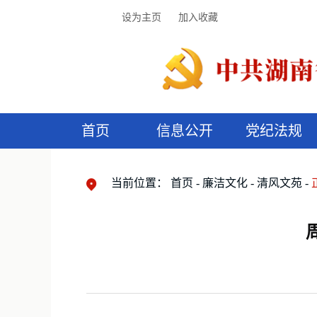
设为主页
加入收藏
首页
信息公开
党纪法规
领导机构
党内法规
监督曝光
执纪审查
廉润湖湘
资料库
工作程序
国家法律
信访举报
党纪政务处分
湖湘好家风
组织机构
纪法课堂
清风文苑
预
漫
当前位置：
首页
廉洁文化
清风文苑