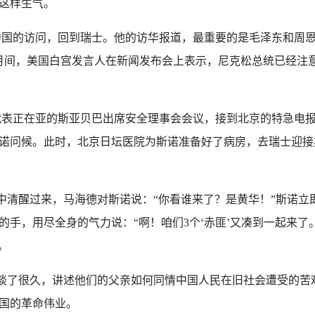
这样生气。
对中国的访问，回到瑞士。他的访华报道，最重要的是毛泽东和周
月间，美国白宫发言人在新闻发布会上表示，尼克松总统已经注
国代表正在亚的斯亚贝巴出席安全理事会会议，接到北京的特急电
诺问候。此时，北京日坛医院为斯诺准备好了病房，去瑞士迎接
清醒过来，马海德对斯诺说：“你看谁来了？是黄华！”斯诺立
手，用尽全身的气力说：“啊！咱们3个‘赤匪’又凑到一起来了。”
。
谈了很久，讲述他们的父亲如何同情中国人民在旧社会遭受的苦
国的革命伟业。