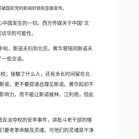
新浪微博
打破国民党的新闻封锁和歪曲宣传。
QQ
心中国发生的一切。西方传媒关于中国“文
微信
问访华的可能性。
月中旬，斯诺夫妇到北京。黄华曾陪同斯诺夫
了一些交谈。
学校；接触了什么人，还有多长时间留在北
斯诺，更不要提请总理见斯诺。黄华起初不
影响力，而不能让斯诺被林、江利用，但此
造反派夺权的安亭事件，讲批斗老干部的情
们要老革命触及灵魂，可他们的灵魂是干净