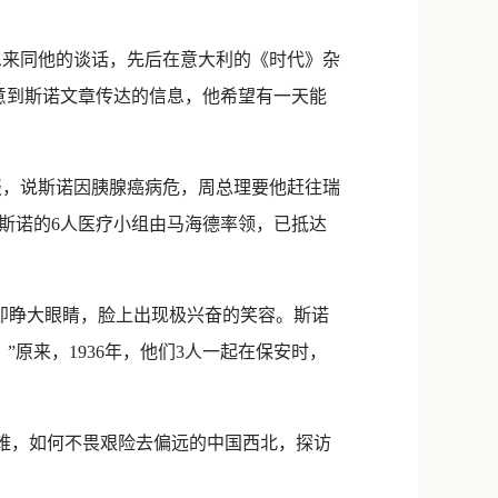
恩来同他的谈话，先后在意大利的《时代》杂
意到斯诺文章传达的信息，他希望有一天能
报，说斯诺因胰腺癌病危，周总理要他赶往瑞
斯诺的6人医疗小组由马海德率领，已抵达
即睁大眼睛，脸上出现极兴奋的笑容。斯诺
原来，1936年，他们3人一起在保安时，
难，如何不畏艰险去偏远的中国西北，探访