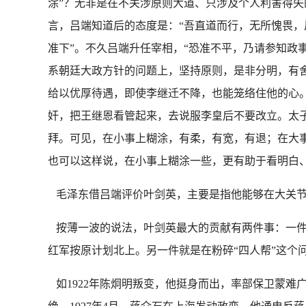
涂”？无非是在不关涉原则大道、只涉及个人利害得
言，吕端知道后的态度是：“吾直道而行，无所愧畏，
准下”。不久吕端升任宰相，“恐准不平，乃请参知政事
系朝廷大政方针的问题上，坚持原则，是非分明，有
给以优厚待遇，即使李继迁不降，也能笼络住他的心
奸，把王继恩看管起来，去说服李皇后不要改立。太
拜。可见，在小事上糊涂，有柔，有宽，有退；在大
也可以这样说，在小事上糊涂一些，更有助于看明白
毛泽东借吕端评价叶剑英，主要是指他能够在大关节
按薄一波的说法，叶剑英最大的贡献有两件事：一件是
红军按原计划北上。另一件就是在粉碎“四人帮”这个
如1922年陈炯明叛变，他挺身而出，率部保卫蒙难