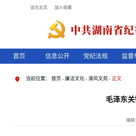
设为主页
加入收藏
首页
信息公开
党纪法规
监督
领导机构
党内法规
监督曝光
执纪审查
廉润湖湘
资料库
工作程序
国家法律
信访举报
党纪政务处分
湖湘好家风
组织机构
纪法课堂
清风文苑
预决算信
漫说纪法
当前位置：
首页
廉洁文化
清风文苑
正文
毛泽东关
编辑