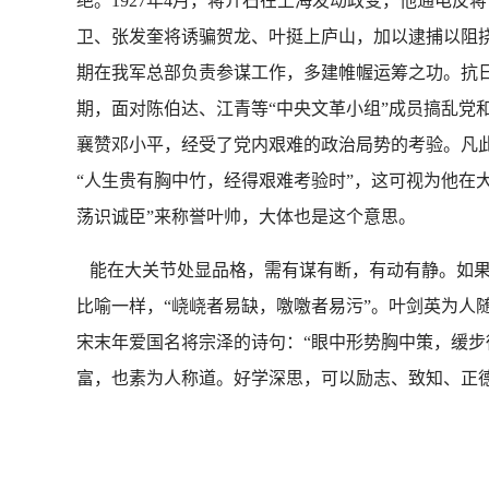
绝。1927年4月，蒋介石在上海发动政变，他通电
卫、张发奎将诱骗贺龙、叶挺上庐山，加以逮捕以阻
期在我军总部负责参谋工作，多建帷幄运筹之功。抗日
期，面对陈伯达、江青等“中央文革小组”成员搞乱党
襄赞邓小平，经受了党内艰难的政治局势的考验。凡
“人生贵有胸中竹，经得艰难考验时”，这可视为他在
荡识诚臣”来称誉叶帅，大体也是这个意思。
能在大关节处显品格，需有谋有断，有动有静。如果
比喻一样，“峣峣者易缺，噭噭者易污”。叶剑英为人
宋末年爱国名将宗泽的诗句：“眼中形势胸中策，缓步
富，也素为人称道。好学深思，可以励志、致知、正