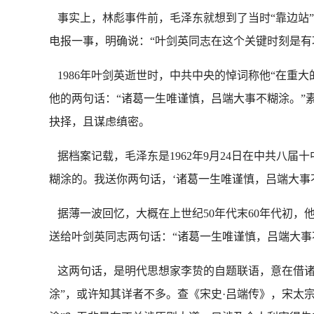
事实上，林彪事件前，毛泽东就想到了当时“靠边站”多
电报一事，明确说：“叶剑英同志在这个关键时刻是有
1986年叶剑英逝世时，中共中央的悼词称他“在重
他的两句话：“诸葛一生唯谨慎，吕端大事不糊涂。”
抉择，且谋虑缜密。
据档案记载，毛泽东是1962年9月24日在中共八
糊涂的。我送你两句话，‘诸葛一生唯谨慎，吕端大事
据薄一波回忆，大概在上世纪50年代末60年代初，
送给叶剑英同志两句话：“诸葛一生唯谨慎，吕端大事
这两句话，是明代思想家李贽的自题联语，意在借诸
涂”，或许知其详者不多。查《宋史·吕端传》，宋太