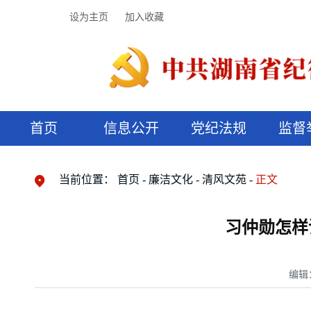
设为主页
加入收藏
首页
信息公开
党纪法规
监督
领导机构
党内法规
监督曝光
执纪审查
廉润湖湘
资料库
工作程序
国家法律
信访举报
党纪政务处分
湖湘好家风
组织机构
纪法课堂
清风文苑
预决算信
漫说纪法
当前位置：
首页
廉洁文化
清风文苑
正文
习仲勋怎样
编辑