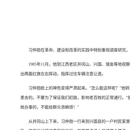
习仲勋在革命、建设和改革的实践中特别重视调查研究，
1985年11月，他到江西老区井冈山、兴国、瑞金等地视察
出两面红旗左右挥动，指挥过往车辆注意让道。
习仲勋脸上的神色变得严肃起来。“怎么能这样呢？”他转
里去的。不要为了保证我们赶路，影响老百姓的正常通行。”
姓办事的，不能给群众添麻烦！”
从井冈山上下来，习仲勋一行来到兴国县的一户村民家里。