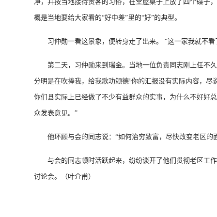
净，并按当地接待贵客的习俗，在堂屋桌子上放了四个碟子，
概是当地要给大家看的“好中差”里的“好”的典型。
习仲勋一看这景象，便转身走了出来。 “这一家我就不看了
第二天，习仲勋来到瑞金。当地一位负责同志刚上任不久，
分明是在吹捧我，给我歌功颂德!你的汇报没有实际内容，尽
你们县实际上已经做了不少有益群众的实事，为什么不好好总
众发表意见。”
他环顾与会的同志说：“如何治穷致富，尽快改变老区的面
与会的同志顿时活跃起来，纷纷谈开了他们贯彻老区工作会
讨论会。（叶介甫）