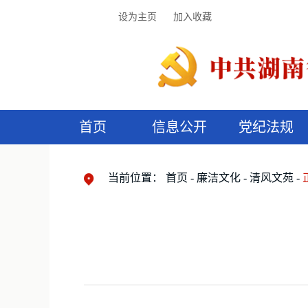
设为主页
加入收藏
首页
信息公开
党纪法规
领导机构
党内法规
监督曝光
执纪审查
廉润湖湘
资料库
工作程序
国家法律
信访举报
党纪政务处分
湖湘好家风
组织机构
纪法课堂
清风文苑
预
漫
当前位置：
首页
廉洁文化
清风文苑