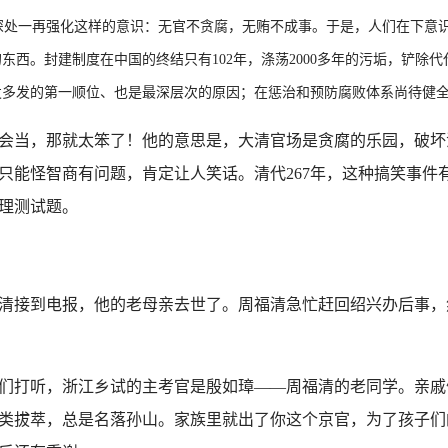
处一再强化这样的意识：无官不贪腐，无贿不成事。于是，人们在下意识
东西。封建制度在中国的终结只有102年，涤荡2000多年的污垢，铲除
发多发的第一顺位、也是最深层次的原因；在惩治和预防腐败体系尚待健
当，那就太笨了！他的意思是，大清官场是贪腐的乐园，破坏
只能怪智商有问题，肯定让人笑话。清代267年，这种搞笑事件
理测试题。
清接到电报，他的老母亲去世了。周福清急忙赶回绍兴办后事，
打听，浙江乡试的主考官是殷如璋——周福清的老同学。亲戚
类拔萃，总是名落孙山。家族里就出了你这个京官，为了孩子们