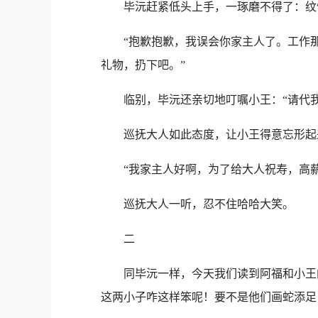
毕沅赶紧低头上手，一琢磨不得了：纹饰
“抱歉抱歉，我误会你家主人了。工作那
礼物，扔下吧。”
临别，毕沅还亲切地叮嘱小王：“请代我
巡抚大人如此态度，让小王得意忘形起来
“我家主人好啊，为了给大人祝寿，高薪
巡抚大人一听，忍不住哈哈大笑。
二
同毕沅一样，今天我们读到阿福和小王的
这两小子咋这样笨呢！要不是他们画蛇添足