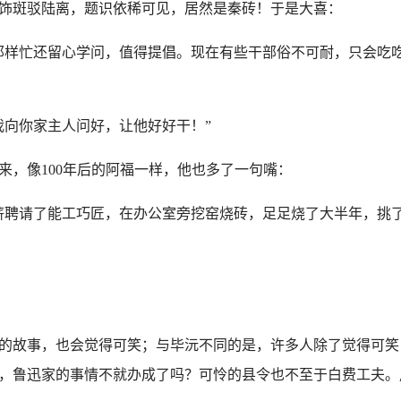
斑驳陆离，题识依稀可见，居然是秦砖！于是大喜：
样忙还留心学问，值得提倡。现在有些干部俗不可耐，只会吃吃
向你家主人问好，让他好好干！”
，像100年后的阿福一样，他也多了一句嘴：
聘请了能工巧匠，在办公室旁挖窑烧砖，足足烧了大半年，挑了
故事，也会觉得可笑；与毕沅不同的是，许多人除了觉得可笑
，鲁迅家的事情不就办成了吗？可怜的县令也不至于白费工夫。