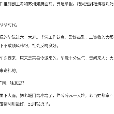
推到副主考和苏州知府面前，算是举报。结果是周福清被判死
爷爷时代。
抚的毕沅过六十大寿。毕沅工作认真，爱好高雅，工资收入大都
下不敢顶风违纪，社会反响良好。
东西来，原来是某县令派来的。毕沅十分生气，责问来人：大
来送礼的。
声问：啥意思？
下大雨，把老城门给冲垮了，烂砖碎瓦一大堆，老百姓都拿回
废物利用最好，没用就扔掉。