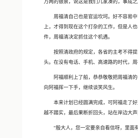
万两的银票，说这是我们几家凑的，事成之
周福清自己也是官运坎坷。好不容易中了
上，才得到现在这个打杂的工作，但是人也
件，周福清决定抓住这个机遇。
按照清政府的规定，各省的主考不得提前
头。在没有电话、手机、高速路的时代，周
阿福顺利上了船，恭恭敬敬把周福清的书
向阿福挥一下手，继续谈笑风生。
本来计划已经圆满完成，可阿福走了好远
越不踏实，最后果断折回头，站在岸边大声
“殷大人，您一定要亲自看信呀，里面有