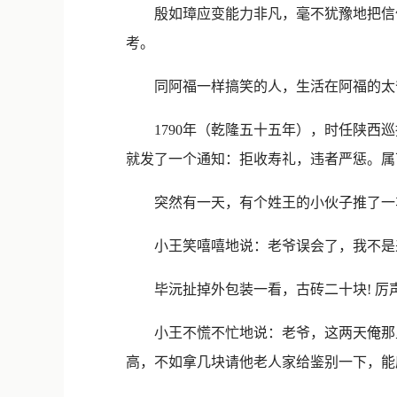
殷如璋应变能力非凡，毫不犹豫地把信件
考。
同阿福一样搞笑的人，生活在阿福的太
1790年（乾隆五十五年），时任陕西巡
就发了一个通知：拒收寿礼，违者严惩。属
突然有一天，有个姓王的小伙子推了一车
小王笑嘻嘻地说：老爷误会了，我不是
毕沅扯掉外包装一看，古砖二十块! 厉
小王不慌不忙地说：老爷，这两天俺那里
高，不如拿几块请他老人家给鉴别一下，能