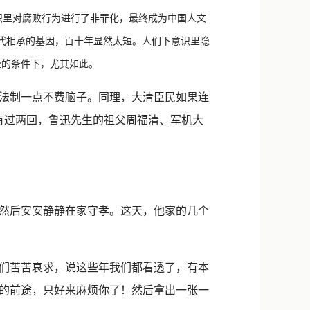
新浪微博
里对腐败行为进行了非罪化，最终成为中国人文
QQ
代代相承的基因，百十年显然太短。人们下意识里隐
全的条件下，尤其如此。
微信
法制一点不费脑子。同理，大清臣民如果连
有过两回，鲁迅先生的祖父周福清、军机大
然后安安静静在家守孝。这天，他家的几个
们苦苦哀求，说这些年我们都看透了，有本
的前途，只好来麻烦你了！然后拿出一张一