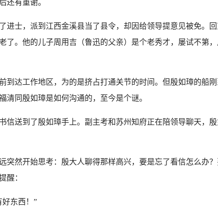
后还有重谢。
进士，派到江西金溪县当了县令，却因给领导提意见被免。回京
老了。他的儿子周用吉（鲁迅的父亲）是个老秀才，屡试不第，
到达工作地区，为的是挤占打通关节的时间。但殷如璋的船刚
福清同殷如璋是如何沟通的，至今是个谜。
信送到了殷如璋手上。副主考和苏州知府正在陪领导聊天，殷
突然开始思考：殷大人聊得那样高兴，要是忘了看信怎么办？
提醒：
好东西！”