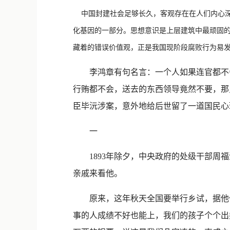
中国封建社会足够长久，客观存在在人们内心深
化基因的一部分。思想意识是上层建筑中最顽固的
藏着的错误价值观，正是我国现阶段腐败行为易
李鸿章有句名言：一个人如果连官都不会
行贿都不会，送去的东西领导竟然不要，那
臣毕沅涉案，意外地给后世留了一道国民心
一
1893年除夕，中央政府的处级干部周福
亲戚来看他。
原来，这年秋天全国要举行乡试，据他们
事的人成绩不好也能上，我们的孩子个个出