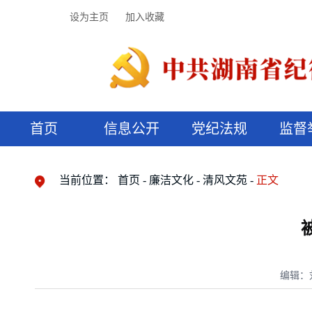
设为主页
加入收藏
首页
信息公开
党纪法规
监督
领导机构
党内法规
监督曝光
执纪审查
廉润湖湘
资料库
工作程序
国家法律
信访举报
党纪政务处分
湖湘好家风
组织机构
纪法课堂
清风文苑
预决算信
漫说纪法
当前位置：
首页
廉洁文化
清风文苑
正文
编辑：