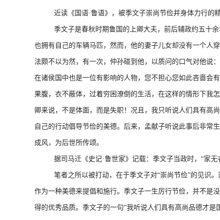
近读《国语·鲁语》，被季文子崇尚节俭并身体力行的精
季文子是春秋时期鲁国的上卿大夫，前后辅政约五十余年
也拥有自己的车辆马匹，然而，他的妻子儿女却没有一个人穿
法颇不以为然，有一次，仲孙碰到他，以质问的口气对他说：
在诸侯国中也是一位有影响的人物，您不担心您如此吝啬会有
果腹，衣不蔽体，过着穷困潦倒的生活，在这样的情形下我怎
卿来说，不是体面，而是失职！况且，我只听说人们具有高尚
自己的行动倡导节俭的美德。后来，孟献子听说此事后非常生
成风，为后世所传颂。
据司马迁《史记·鲁世家》记载：季文子当政时，“家无衣
笔者之所以被打动，在于季文子对“崇尚节俭”的见识。崇
作为一种美德来提倡和施行。季文子一生厉行节俭，并不是没
得的优秀品质。季文子的一句“我听说人们具有高尚品德才是