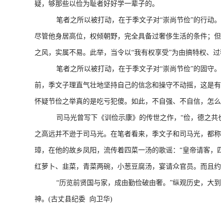
疑，够那些以俭为耻者好好学一辈子的。
笔者之所以被打动，在于季文子对“崇尚节俭”的行动。节
尽管他身居高位，权倾朝野，完全具备过奢侈生活的条件；但
之风，实属不易。此举，当令以“我有权享受”为由搞特权、
笔者之所以被打动，在于季文子对“崇尚节俭”的固守。 
前，季文子理直气壮地坚持自己的信念和操守不动摇，这是有
怀疑节俭之举真的是吃亏犯傻。如此，不自强、不自信，怎么
司马光曾写下《训俭示康》的传世之作，“俭，德之共也；
之高远并不逊于司马光。在笔者看来，季文子和司马光，都称
璋，在他的故乡凤阳，流传着四菜一汤的歌谣：“皇帝请客，
红萝卜、韭菜，青菜两碗，小葱豆腐汤，宴请众官员。而且约
“历览前贤国与家，成由勤俭破由奢。”纵观历史，大到邦国
神。(古丈县纪委 向卫华)