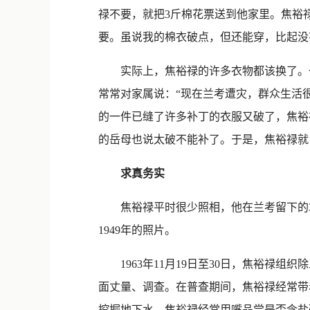
禄不要，就把3斤棉花票送到他家里。焦裕
要。虽说我的棉衣破点，但还能穿，比起没
实际上，焦裕禄的许多衣物都该换了。一
常常对家属说：“现在兰考遭灾，群众生活
的一件已缝了许多补丁的衣服又破了，焦裕
的岳母也说太破不能补了。于是，焦裕禄就
求真务实
焦裕禄平时很少照相，他在兰考留下的3
1949年的照片。
1963年11月19日至30日，焦裕禄组
面丈量、调查。在普查期间，焦裕禄经常带
挖掘地下水，焦裕禄经常用嘴品尝是否含盐