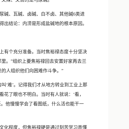
尿碱、瓦碱、卤碱、白不卤、其他碱6类进
析得出结论：内涝是形成盐碱地的根本原因。
想上有个充分准备。当时焦裕禄态度十分坚决
那里。”组织上要焦裕禄回去安置好家再去兰
来的人组织他们向困难作斗争。”
‘难’。记得我们才从地方转业到工业上那
看花了眼也不明白。当时有人就说：‘看，
任。他慢慢学会了看图纸，什么活也能干一
学文化程度，但焦裕禄硬是通过刻苦学习弄懂