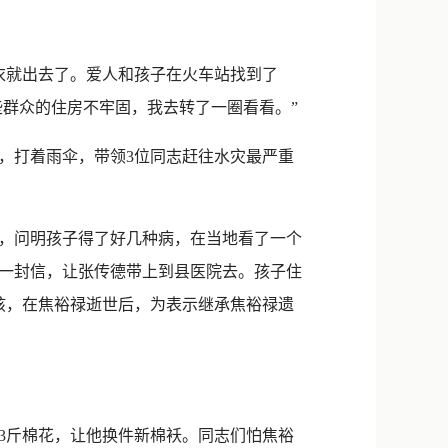
新浪微博
QQ
衣就出去了。爱人和孩子在火车站找到了
微信
些群众的住房不牢固，我去转了一圈看看。”
打着雨伞，带领3位同志赶往水灾最严重
问，问明孩子得了好几种病，在当地看了一个
一封信，让张传德带上到县医院去。孩子住
孩，在焦裕禄逝世后，为表示继承焦裕禄遗
3斤棉花，让他换件新棉袄。同志们怕焦裕