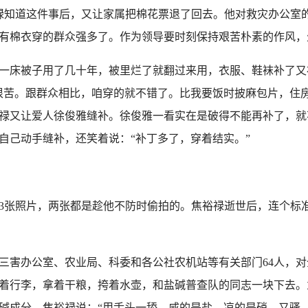
禄知道这件事后，又让家属把棉花票退了回去。他对救灾办公室
有棉衣穿的群众强多了。作为领导要时刻保持艰苦朴素的作风，
床被子用了几十年，被里烂了就翻过来用，衣服、鞋袜补了又
很苦。跟群众相比，咱穿的就不错了。比我要饭时披麻包片，住
禄又让爱人徐俊雅缝补。徐俊雅一看实在是破得不能再补了，就
自己动手缝补，还笑着说：“补丁多了，穿着结实。”
张照片，两张都是趁他不防时偷拍的。焦裕禄逝世后，连个标准
织除三害办公室、农业局、科委和各公社农机站等有关部门64人
着行李，拿着干粮，挎着水壶，和盐碱普查队的同志一块下去。
碱成分。焦裕禄说：“用舌头一舔，咸的是盐，凉的是硝，又骚、