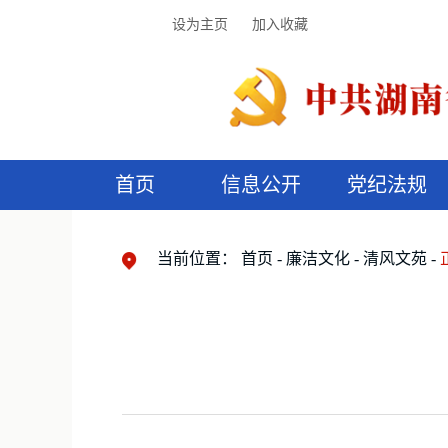
设为主页
加入收藏
首页
信息公开
党纪法规
领导机构
党内法规
监督曝光
执纪审查
廉润湖湘
资料库
工作程序
国家法律
信访举报
党纪政务处分
湖湘好家风
组织机构
纪法课堂
清风文苑
预
漫
当前位置：
首页
廉洁文化
清风文苑