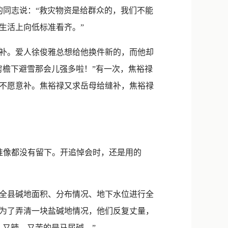
的同志说：“救灾物资是给群众的，我们不能
生活上向低标准看齐。”
补。爱人徐俊雅总想给他换件新的，而他却
房檐下避雪那会儿强多啦！”有一次，焦裕禄
不愿意补。焦裕禄又求岳母给缝补，焦裕禄
像都没有留下。开追悼会时，还是用的
，对全县碱地面积、分布情况、地下水位进行全
为了弄清一块盐碱地情况，他们反复丈量，
又辣、又苦的是马尿碱。”