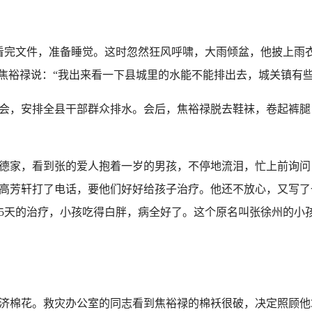
刚看完文件，准备睡觉。这时忽然狂风呼啸，大雨倾盆，他披上雨
”焦裕禄说：“我出来看一下县城里的水能不能排出去，城关镇有
，安排全县干部群众排水。会后，焦裕禄脱去鞋袜，卷起裤腿，
张传德家，看到张的爱人抱着一岁的男孩，不停地流泪，忙上前询
高芳轩打了电话，要他们好好给孩子治疗。他还不放心，又写了
25天的治疗，小孩吃得白胖，病全好了。这个原名叫张徐州的小
救济棉花。救灾办公室的同志看到焦裕禄的棉袄很破，决定照顾他