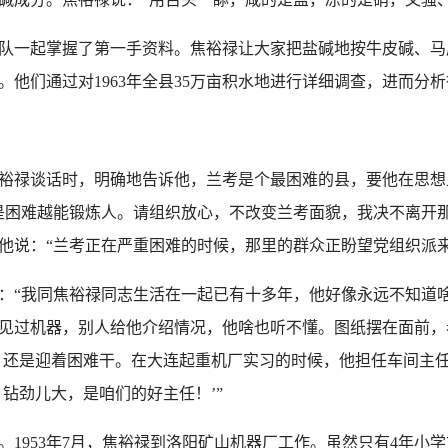
队一起掌握了第一手资料。焦裕禄让大家把盐碱地按牛皮碱、马
。他们通过对1963年全县35万亩积水地进行详细调查，进而分
焦裕禄谈话时，明确地告诉他，兰考是个最困难的县，要他在思
是困难越能锻炼人。请组织放心，不改变兰考面貌，我决不离开
他说：“兰考正在严重困难的时候，那里的群众正盼望党组织派
我同焦裕禄同志生活在一起已有十多年，他好像永远不知道啥叫
见过机器，别人给他介绍情况，他啥也听不懂。图纸摆在面前，
，还是迎着困难干。在大连起重机厂实习的时候，他担任车间主
钻劲儿大，是咱们的好主任！’”
953年7月，焦裕禄到洛阳矿山机器厂工作。虽然只有4年小