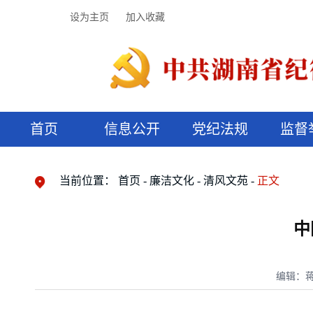
设为主页
加入收藏
首页
信息公开
党纪法规
监督
领导机构
党内法规
监督曝光
执纪审查
廉润湖湘
资料库
工作程序
国家法律
信访举报
党纪政务处分
湖湘好家风
组织机构
纪法课堂
清风文苑
预决算信
漫说纪法
当前位置：
首页
廉洁文化
清风文苑
正文
中
编辑：