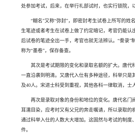
处参加考试，后来，在举行礼部试时，也实行锁院，
“糊名”又称“弥封”，即密封考生试卷上所写的姓
生笔迹或者考生在试卷上做了约定暗记，考官仍能认出
后试卷的笔迹全出一手，考官也就无法辨认。“誊录”
称为“墨卷”，保存备查。
其次是考试期限的变化和录取名额的扩大。唐代科
一直沿袭到明清。又唐代入仕有多种途径，科举只是
及40人。宋进士科受到重视，其他各科一律取消，士
再次是录取对象的身份和地位的变化。唐代名门阀
耳濡目染，应考时又有父兄的奔走嘱请，所以录取的
通过科举入仕的人数大大增加。这固然与考试的制度
件。