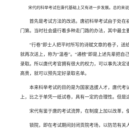
宋代的科举考试在唐代基础上又有进一步发展。总的来说
首先是考试方法的改进。唐初科举考试由于处在初
门第。当时社会盛行着多种走门路的办法，其中最主要的
“行卷”即士人把平时所写的诗赋文章的卷子，送给
就再次送上，称为“温卷”。“通榜”即是上述先辈把
录取。所以唐代考官拥有很大的权力，可以事先决定
高贵，就可以预先定好录取名单。
本来科举考试的目的是为国家选拔人才，唐代考试
上，比之于单凭一纸试卷，具有一定的合理性。但是
宋代有鉴于唐的考试流弊，在制度上加以改革，使之严
锁院，即在考试期间封闭贡院考场，以防范有关人