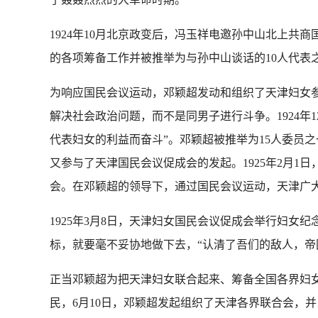
1924年10月北京政变后，冯玉祥电邀孙中山北上
的各项筹备工作并被推举为与孙中山谈话的10人代表
为响应国民会议运动，邓颖超发动和组织了天津妇女
解决社会政治问题，而不是同男子进行斗争。1924年
代表妇女的利益而奋斗”。邓颖超被推举为15人委员之
又参与了天津国民会议促成会的发起。1925年2月
会。在邓颖超的领导下，通过国民会议运动，天津广
1925年3月8日，天津妇女国民会议促成会举行妇
标，就要毫不妥协地做下去，“认清了吾们的敌人，帝
正当邓颖超为把天津妇女联合起来、筹备全国各界妇女
民，6月10日，邓颖超发起组织了天津各界联合会，