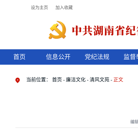
设为主页
加入收藏
首页
信息公开
党纪法规
监督
领导机构
党内法规
监督曝光
执纪审查
廉润湖湘
资料库
工作程序
国家法律
信访举报
党纪政务处分
湖湘好家风
组织机构
纪法课堂
清风文苑
预决算信
漫说纪法
当前位置：
首页
廉洁文化
清风文苑
正文
编