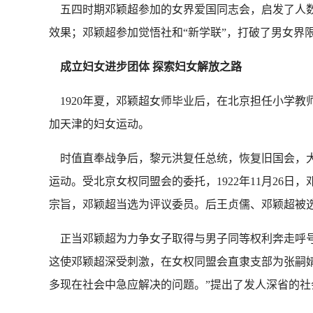
五四时期邓颖超参加的女界爱国同志会，启发了人数
效果；邓颖超参加觉悟社和“新学联”，打破了男女界
成立妇女进步团体 探索妇女解放之路
1920年夏，邓颖超女师毕业后，在北京担任小学教
加天津的妇女运动。
时值直奉战争后，黎元洪复任总统，恢复旧国会，大
运动。受北京女权同盟会的委托，1922年11月26
宗旨，邓颖超当选为评议委员。后王贞儒、邓颖超被
正当邓颖超为力争女子取得与男子同等权利奔走呼号之
这使邓颖超深受刺激，在女权同盟会直隶支部为张嗣
多现在社会中急应解决的问题。”提出了发人深省的社