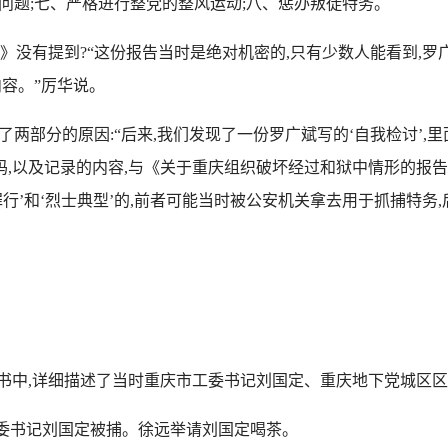
问题;七、严格进行整党的整风运动;八、惩办叛徒特务。
》没有提到?“这份报告当时是绝对机密的,只有少数人能看到,
容。”厉华说。
部分的原因:“后来,我们发现了一份罗广斌写的‘自我检讨’,里面
码,以及记录的内容,与《关于重庆组织破坏经过和狱中情形的报
行’和‘烈士典型’的,前者可能当时被公安机关拿去用于抓捕特务
书中,详细描述了当时重庆市工委书记刘国定、重庆地下党城区
工委书记刘国定被捕。徐远举请刘国定喝茶。