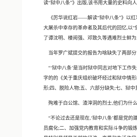
读“狱中八条”》出版,该书用大量的史料向
《厉华说红岩——解读“狱中八条”》以红
大屠杀中幸存的革命者及其后代的回忆,以“堡
了谭沈明、楼阅强、邓致久等遇难烈士鲜为
当年罗广斌提交的报告为啥缺失了两部分
“‘狱中八条’是当时狱中同志对地下工作失
字的的《关于重庆组织破坏经过和狱中情形的报
形;四、脱险人物;五、六部分缺失;七、狱中
殉难于白公馆、渣滓洞的烈士,他们为什么
“不论过去还是现在,‘狱中八条’都是党的
员腐化;二、加强党内教育和实际斗争的锻炼