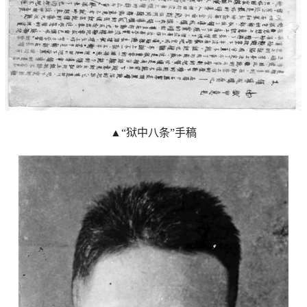
▲“狱中八条”手稿