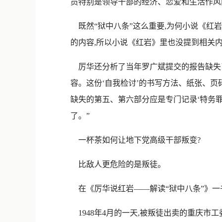
员特别是领导干部的经济、恋爱和生活作风
既然“狱中八条”这么重要,为何小说《红岩
的内容,所以小说《红岩》里也没提到相关内
厉华还分析了当年罗广斌提交的报告缺失了两
容。这份‘自我检讨’的书写方法、纸张、页
缺失的第五、第六部分应是专门记录‘特务罪
了。”
一杯茶如何让地下党高级干部叛变?
比敌人更危险的是叛徒。
在《厉华说红岩——解读“狱中八条”》一
1948年4月的一天,被叛徒出卖的重庆市