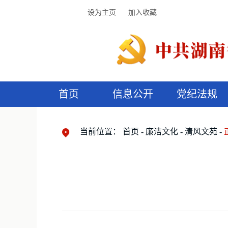
设为主页
加入收藏
首页
信息公开
党纪法规
领导机构
党内法规
监督曝光
执纪审查
廉润湖湘
资料库
工作程序
国家法律
信访举报
党纪政务处分
湖湘好家风
组织机构
纪法课堂
清风文苑
预
漫
当前位置：
首页
廉洁文化
清风文苑