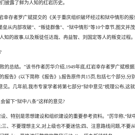
人们披露了鲜为人知的红岩历史。
岩幸存者罗广斌提交的《关于重庆组织破坏经过和狱中情形的报
垒从内部攻破”、“叛徒群像”、“狱中情形”等10个章节,图文
人知的故事,以及叛徒任达哉、冉益智、刘国定等人的叛变过程
?
败的总结。”该书作者厉华介绍,1949年底,红岩幸存者罗广斌根
告》(以下简称《报告》),报告原件共15页,包括七个部分,分别
意见。几年前,我市专家学者将第七部分“狱中意见”梳理公布,这就
会留下“狱中八条”这样的意见?
建设、特别是思想建设和组织建设的重要参考资料。”厉华称,“狱
;三、不要理想主义,对上级也不要迷信;四、注意路线问题,不要从