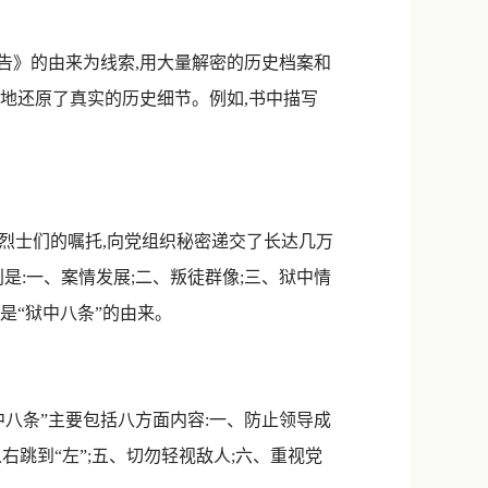
告》的由来为线索,用大量解密的历史档案和
并茂地还原了真实的历史细节。例如,书中描写
。
据烈士们的嘱托,向党组织秘密递交了长达几万
是:一、案情发展;二、叛徒群像;三、狱中情
是“狱中八条”的由来。
中八条”主要包括八方面内容:一、防止领导成
右跳到“左”;五、切勿轻视敌人;六、重视党