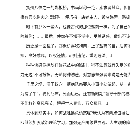
扬州八怪之一的郑板桥，书画堪称一绝，索求者甚众。但他
桥有喜吃狗肉之嗜好时，便巧扮一店铺主人，设店路旁。遇板
时下有那么一些人，也像古代的那位盐商一样，为了自己的
陪着你；……最后，使你在不知不觉中，受其诱惑，做出不该
历史是一面镜子。郑板桥喜吃狗肉，上了盐商的当，后悔不
知，嗜好成癖，以权还情，轻则违纪，重则违法。
种种诱惑像掩映在鲜花丛中的陷阱，稍不注意就有失足的危险
力无边”不可抵挡。无论何种诱惑，对意志坚强者来说是无能
千里之堤，溃于蚁穴。拒绝诱惑要从小事小处做起，从一点一
为孺子牛”，鞠躬尽瘁，死而后已。还有新时期“领导干部的楷
不能移的高风亮节，博得世人景仰，万众瞩目。
具体到现实中，如何战胜黑色诱惑呢?我认为有两点值得注意
即继续加强政治理论学习，加强无产阶级世界观、人生观的修