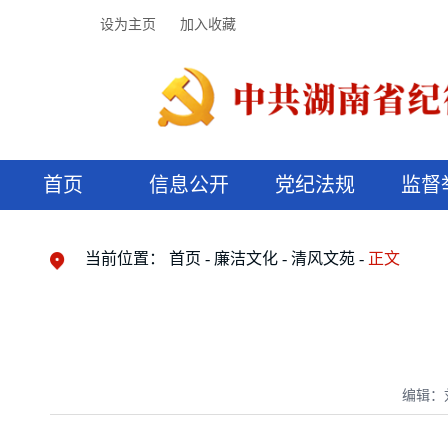
设为主页
加入收藏
首页
信息公开
党纪法规
监督
领导机构
党内法规
监督曝光
执纪审查
廉润湖湘
资料库
工作程序
国家法律
信访举报
党纪政务处分
湖湘好家风
组织机构
纪法课堂
清风文苑
预决算信
漫说纪法
当前位置：
首页
廉洁文化
清风文苑
正文
编辑：