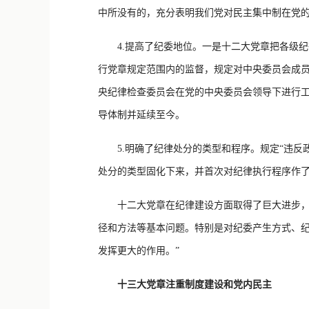
中所没有的，充分表明我们党对民主集中制在党
4.提高了纪委地位。一是十二大党章把各级纪
行党章规定范围内的监督，规定对中央委员会成
央纪律检查委员会在党的中央委员会领导下进行
导体制并延续至今。
5.明确了纪律处分的类型和程序。规定“违反
处分的类型固化下来，并首次对纪律执行程序作
十二大党章在纪律建设方面取得了巨大进步，第
径和方法等基本问题。特别是对纪委产生方式、纪
发挥更大的作用。”
十三大党章注重制度建设和党内民主