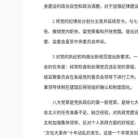
身建设的政治自觉和政治清醒，对于加强纪律建
2.将党的纪律处分划分五类并延续至今。与七
告、撤销党内职务、留党察看和开除党籍。提出
委、监委会直至中央委员会申诉。
3.对党的执纪机构做出新规范提出新要求。一是
会的任务是：经常检查和处理党员违反党的章程、
级监察委员会在各级党的委员会领导下进行工作。
重领导体制在建国后得到组织确认和制度固化。
八大党章是党执政后的第一部党章，是继七大党
会主义的任务准备不足、缺乏经验，对执政党建
主和加强集体领导、反对个人崇拜方面的好规定、
“文化大革命”十年动乱的发生，这是一个非常深