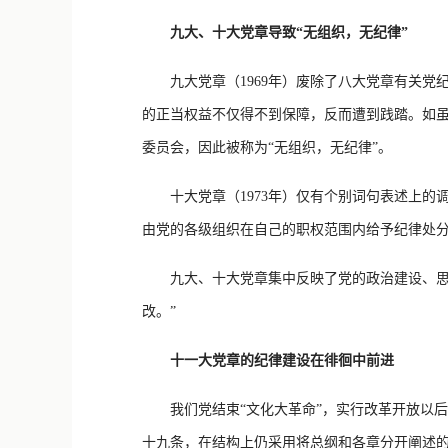
九大、十大党章导致“无组织，无纪律”
九大党章（1969年）废除了八大党章有关党
的正当权益不仅得不到保障，反而遭到践踏。如虽
委员会，因此被称为“无组织，无纪律”。
十大党章（1973年）仅有个别词句表述上的调
由党的各级组织在自己的职权范围内给予纪律处
九大、十大党章集中反映了党的政治建设、思想
改。”
十一大党章的纪律建设在徘徊中前进
我们党结束“文化大革命”，实行改革开放以后，
十九条，在结构上仍采用将总纲和各章分开阐述