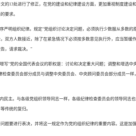
条文的13处进行了修正，在党的建设和纪律建设方面，更加重视制度建设
面的要求。
序严明组织纪律。规定“党组织讨论决定问题，必须执行少数服从多数的
论，双方人数接近，除了在紧急情况下必须按多数意见执行外，应当暂缓
告，请求裁决。”
增写“党的全国代表会议的职权是：讨论和决定重大问题；调整和增选中
律检查委员会部分成员与调整中央委员会、中央顾问委员会部分成员一样
内民主。与各级党组织领导同志一样，各级纪律检查委员会的领导同志也
平等传统的复归。
题要进行表决，并将这一规定作为党的组织纪律的重要内容。这是加强