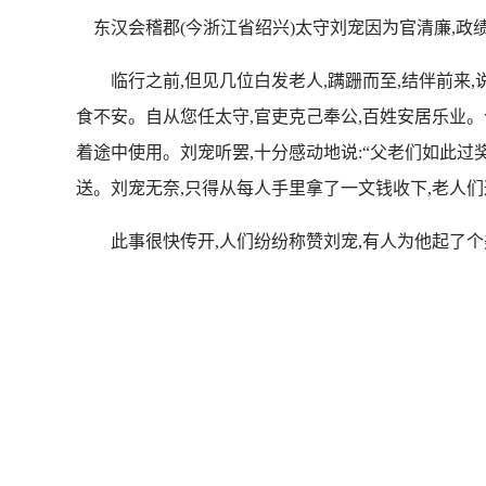
东汉会稽郡(今浙江省绍兴)太守刘宠因为官清廉,政
临行之前,但见几位白发老人,蹒跚而至,结伴前来,说
食不安。自从您任太守,官吏克己奉公,百姓安居乐业。
着途中使用。刘宠听罢,十分感动地说:“父老们如此过
送。刘宠无奈,只得从每人手里拿了一文钱收下,老人
此事很快传开,人们纷纷称赞刘宠,有人为他起了个美