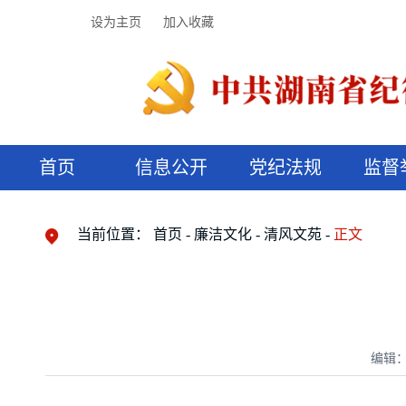
设为主页
加入收藏
首页
信息公开
党纪法规
监督
领导机构
党内法规
监督曝光
执纪审查
廉润湖湘
资料库
工作程序
国家法律
信访举报
党纪政务处分
湖湘好家风
组织机构
纪法课堂
清风文苑
预决算信
漫说纪法
当前位置：
首页
廉洁文化
清风文苑
正文
编辑