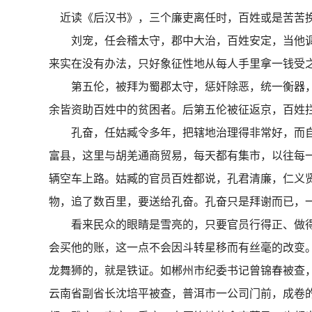
近读《后汉书》，三个廉吏离任时，百姓或是苦
刘宠，任会稽太守，郡中大治，百姓安定，当他调
来实在没有办法，只好象征性地从每人手里拿一钱
第五伦，被拜为蜀郡太守，惩奸除恶，统一衡器，
余皆资助百姓中的贫困者。后第五伦被征返京，百
孔奋，任姑臧令多年，把辖地治理得非常好，而自己
富县，这里与胡羌通商贸易，每天都有集市，以往每
辆空车上路。姑臧的官员百姓都说，孔君清廉，仁义
物，追了数百里，要送给孔奋。孔奋只是拜谢而已
看来民众的眼睛是雪亮的，只要官员行得正、做得
会买他的账，这一点不会因斗转星移而有丝毫的改变
龙舞狮的，就是铁证。如郴州市纪委书记曾锦春被查，
云南省副省长沈培平被查，普洱市一公司门前，成卷的