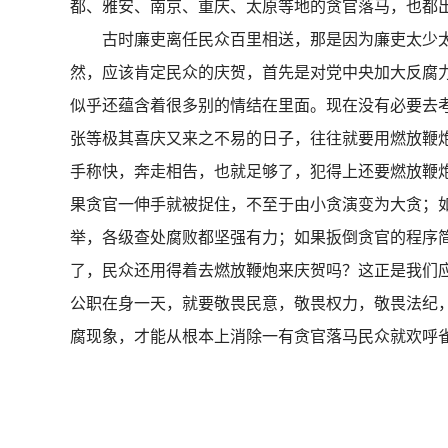
都、雅安、南京、重庆、太原等地的贪官落马，也
古时廉吏离任民众百里相送，那是因为廉吏太少太
然，应该肯定民众的庆贺，首先是对党中央加大反腐力
似乎还蕴含着很多别的情结在里面。现在没有必要去
张等极其喜庆又来之不易的日子，往往就要用燃放鞭
手称快，奔走相告，也就足够了，犯得上还要燃放鞭
果贪官一伸手就被捉住，不至于由小贪演变为大贪；
举，各级查处腐败都坚强有力；如果扳倒贪官的程序
了，民众还用得着去燃放鞭炮来庆贺吗？这正是我们
公职在身一天，就要敬畏民意，敬畏权力，敬畏法纪，
腐现象，才能从根本上消除一有贪官落马民众就欢呼