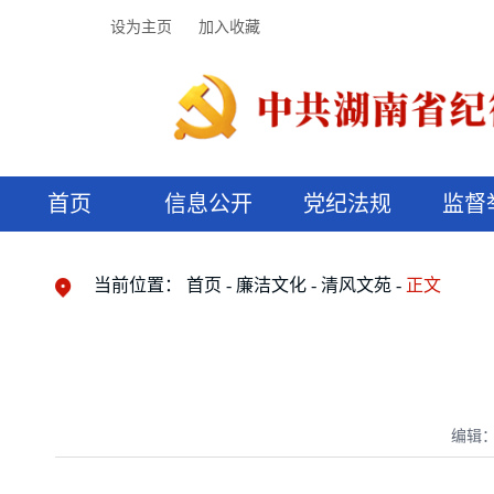
设为主页
加入收藏
首页
信息公开
党纪法规
监督
领导机构
党内法规
监督曝光
执纪审查
廉润湖湘
资料库
工作程序
国家法律
信访举报
党纪政务处分
湖湘好家风
组织机构
纪法课堂
清风文苑
预决算信
漫说纪法
当前位置：
首页
廉洁文化
清风文苑
正文
编辑