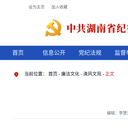
设为主页
加入收藏
首页
信息公开
党纪法规
监督
领导机构
党内法规
监督曝光
执纪审查
廉润湖湘
资料库
工作程序
国家法律
信访举报
党纪政务处分
湖湘好家风
组织机构
纪法课堂
清风文苑
预决算信
漫说纪法
当前位置：
首页
廉洁文化
清风文苑
正文
编辑：李慧