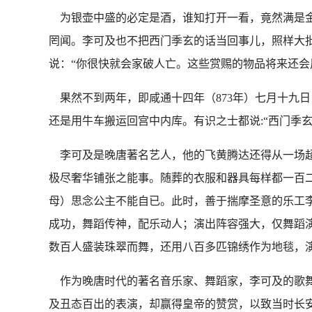
为银壶中盛的必定是酒，谁知打开一看，竟然满是金
罔闻。李可及也不把西门季玄的话当回事儿，照样大
说：“你很快就会家破人亡。这些赏赐的物品将来还会
果然不到两年，即咸通十四年（873年）七月十九
还是用牛车搬运回宫中内库。有识之士都说:“西门季玄
李可及是晚唐著名艺人，他的飞黄腾达还得从一场超级
极尽奢华铺张之能事。随葬的衣服和器具每样都一百二
母）思念公主不能自已。此时，善于揣摩圣意的乐工
成功，舞蹈传神，配乐动人；演出阵容强大，仅舞蹈
数百人盛装珠翠而舞，还用八百多匹锦绣作为地毯，
作为晚唐时代的著名音乐家、舞蹈家，李可及的歌舞
及丑态百出的表演，却赢得皇帝的赞赏，以致当时长安