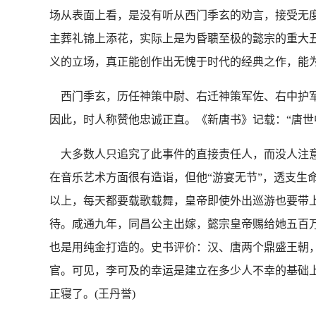
场从表面上看，是没有听从西门季玄的劝言，接受无
主葬礼锦上添花，实际上是为昏聩至极的懿宗的重大
义的立场，真正能创作出无愧于时代的经典之作，能
西门季玄，历任神策中尉、右迁神策军佐、右中护军
因此，时人称赞他忠诚正直。《新唐书》记载：“唐世
大多数人只追究了此事件的直接责任人，而没人注意
在音乐艺术方面很有造诣，但他“游宴无节”，透支生
以上，每天都要载歌载舞，皇帝即使外出巡游也要带
待。咸通九年，同昌公主出嫁，懿宗皇帝赐给她五百
也是用纯金打造的。史书评价：汉、唐两个鼎盛王朝
官。可见，李可及的幸运是建立在多少人不幸的基础上
正寝了。(王丹誉)