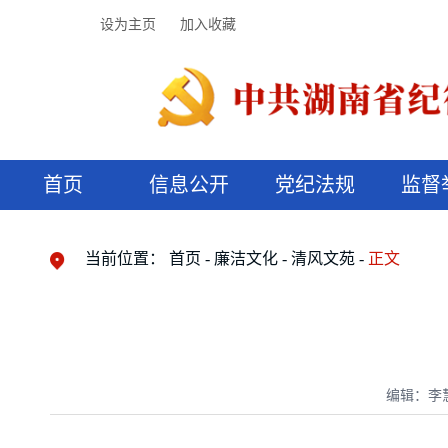
设为主页
加入收藏
首页
信息公开
党纪法规
监督
领导机构
党内法规
监督曝光
执纪审查
廉润湖湘
资料库
工作程序
国家法律
信访举报
党纪政务处分
湖湘好家风
组织机构
纪法课堂
清风文苑
预决算信
漫说纪法
当前位置：
首页
廉洁文化
清风文苑
正文
编辑：李