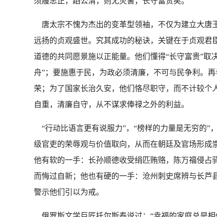
须履忠正，蹈公清，则无灾害，长守富贵矣。”
唐太宗不愧为杰出的变革型领袖，不仅为建立大唐王
远扬的贞观盛世。究其成功的秘诀，关键在于贞观君
道德的共同愿景施以正能量。他们懂得“长守富贵”取
舟”；要施惠于民，为政必须清廉，不可与民争利。再
荣；为了国家长治久安，他们恪尽职守，而不计较个
自重，清廉自守，从不谋求俸禄之外的利益。
“行动比语言更有说服力”，“榜样的力量是无穷的”
级官吏的荣辱观与价值取向，从而在朝廷及官场形成
他有软的一手：长孙顺德收受绢匹贿赂，陈万福侵占
而悔过自新；他也有硬的一手：沧州刺史席辨与长芦
警示他们引以为戒。
俄罗斯文学巨匠托尔斯泰说过：“幸福的家庭总是相