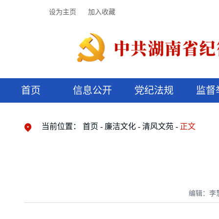
设为主页
加入收藏
首页
信息公开
党纪法规
监督
领导机构
党内法规
监督曝光
执纪审查
廉润湖湘
资料库
工作程序
国家法律
信访举报
党纪政务处分
湖湘好家风
组织机构
纪法课堂
清风文苑
预决算信
漫说纪法
当前位置：
首页
廉洁文化
清风文苑
正文
编辑：李