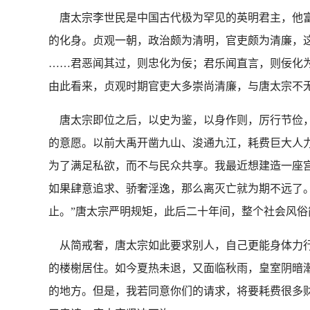
唐太宗李世民是中国古代极为罕见的英明君主，他富
的化身。贞观一朝，政治颇为清明，官吏颇为清廉，这
……君恶闻其过，则忠化为佞；君乐闻直言，则佞化
由此看来，贞观时期官吏大多崇尚清廉，与唐太宗不
唐太宗即位之后，以史为鉴，以身作则，厉行节俭，力
的意愿。以前大禹开凿九山、浚通九江，耗费巨大人
为了满足私欲，而不与民众共享。我最近想建造一座
如果肆意追求、骄奢淫逸，那么离灭亡就为期不远了
止。”唐太宗严明规矩，此后二十年间，整个社会风
从简戒奢，唐太宗如此要求别人，自己更能身体力行。
的楼榭居住。如今夏热未退，又面临秋雨，皇室阴暗潮
的地方。但是，我若同意你们的请求，将要耗费很多