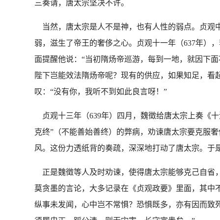
三奏请，唐太宗坚决不许。
当然，唐太宗是人不是神，也有人性的弱点。贞观中
弱，滋生了帝王的奢侈之心。贞观十一年（637年）
面提醒他说：“当初隋炀帝巡游，每到一地，就因下
陛下岂能效法隋炀帝呢？现有的供应，如果知足，看
叹：“没有你，我听不到如此良言呀！”
贞观十三年（639年）四月，魏徵给唐太宗上奏《十
克终”（不能善始善终）的弊病，劝谏唐太宗要克服
风。这份力透纸背的奏疏，深深地打动了唐太宗。于
正是魏徵等人及时劝谏，使得唐太宗能够克己自省，
莫贪墨的言论，大多记录在《贞观政要》里面，其中不
纵事未发闻，心中岂不常惧？恐惧既多，亦有因而致死