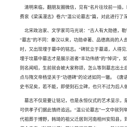
清明来临，翻朋友圈微信，见有“名片往坟前一插，
费衮《梁溪漫志》卷六“温公论墓志”篇，对此进行了
北宋政治家、文学家司马光说：“古人有大勋德，勒铭
“墓志”的不同：秦汉以来，功勋卓著、品德高尚的人
时，又出现埋于墓中的铭志。“碑犹立于墓道，人得见
埋于坟墓中墓志才是展示逝者“丰功伟绩”的“悼词”
则名闻昭，生前就会被大家称颂，怎么等到墓志出土
点与隋文帝杨坚关于“功德碑”的论述如同一辙。《唐
史书足矣，若不能，即使刻石立碑，也只不过为后人做
墓志不仅是要让铭记，也是永恒仪式的艺术呈示，是“
可供孝子们据此慎终追远。“温公论墓志”一文中就列
代祖葬于博野，韩琦的祖父迁居到河南相州安阳县，