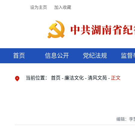
设为主页
加入收藏
首页
信息公开
党纪法规
监督
领导机构
党内法规
监督曝光
执纪审查
廉润湖湘
资料库
工作程序
国家法律
信访举报
党纪政务处分
湖湘好家风
组织机构
纪法课堂
清风文苑
预决算信
漫说纪法
当前位置：
首页
廉洁文化
清风文苑
正文
编辑：李