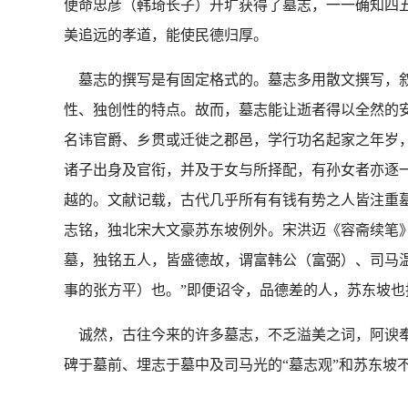
便命忠彦（韩琦长子）开圹获得了墓志，一一确知四五
美追远的孝道，能使民德归厚。
墓志的撰写是有固定格式的。墓志多用散文撰写，叙
性、独创性的特点。故而，墓志能让逝者得以全然的
名讳官爵、乡贯或迁徙之郡邑，学行功名起家之年岁
诸子出身及官衔，并及于女与所择配，有孙女者亦逐
越的。文献记载，古代几乎所有有钱有势之人皆注重墓
志铭，独北宋大文豪苏东坡例外。宋洪迈《容斋续笔
墓，独铭五人，皆盛德故，谓富韩公（富弼）、司马
事的张方平）也。”即便诏令，品德差的人，苏东坡也
诚然，古往今来的许多墓志，不乏溢美之词，阿谀奉
碑于墓前、埋志于墓中及司马光的“墓志观”和苏东坡不