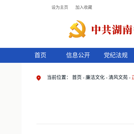
设为主页
加入收藏
首页
信息公开
党纪法规
领导机构
党内法规
监督曝光
执纪审查
廉润湖湘
资料库
工作程序
国家法律
信访举报
党纪政务处分
湖湘好家风
组织机构
纪法课堂
清风文苑
预
漫
当前位置：
首页
廉洁文化
清风文苑