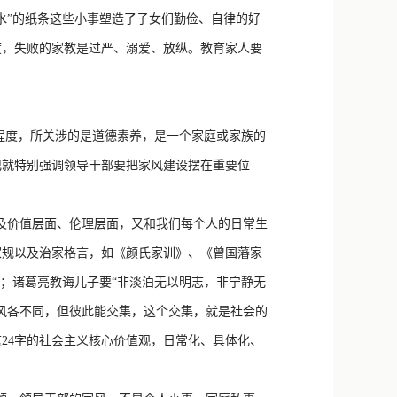
水”的纸条这些小事塑造了子女们勤俭、自律的好
度，失败的家教是过严、溺爱、放纵。教育家人要
程度，所关涉的是道德素养，是一个家庭或家族的
记就特别强调领导干部要把家风建设摆在重要位
及价值层面、伦理层面，又和我们每个人的日常生
家规以及治家格言，如《颜氏家训》、《曾国藩家
；诸葛亮教诲儿子要“非淡泊无以明志，非宁静无
风各不同，但彼此能交集，这个交集，就是社会的
24字的社会主义核心价值观，日常化、具体化、