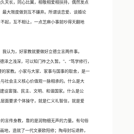
地久天长，同心比翼，相敬相爱相扶持，偶然发点
，最大限度做到互不嫌弃。所谓谈恋爱、谈婚论
看不起，互不相让，一点芝麻小事就吵得天翻地
。我认为，好家教就要做好立德立言两件事。
泽之浅深，可以知门祚之久暂。”、“笃学修行，
要的家教。小家与大家、家事与国事的取舍，是一
是与社会主义核心价值观一脉相承的。什么是大
志建设富强、民主、文明、和谐国家。什么是公
人层面要求个体操守，就是仁义礼智信，就是爱
的言传身教，靠的是润物细无声的力量。有句俗
荻画地，造就了一代文豪欧阳修；陶母封坛退鲊，