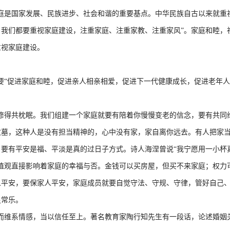
庭是国家发展、民族进步、社会和谐的重要基点。中华民族自古以来就重
我们都要重视家庭建设，注重家庭、注重家教、注重家风”。家庭和睦，
重视家庭建设。
“促进家庭和睦，促进亲人相亲相爱，促进下一代健康成长，促进老年人
得共枕眠。我们组建一个家庭就要有陪着你慢慢变老的信念，要有共同
坟墓，这种人是没有担当精神的，心中没有家，家自离你远去。有人把家
要有平安是福、平淡是真的过日子方式。诗人海涅曾说“我宁愿用一小杯
值观直接影响着家庭的幸福与否。金钱可以买房屋，但买不来家庭；权力
人平安，要保家人平安，家庭成员就要自觉守法、守规、守律，管好自己
足常乐。
维系情感，当以信任至上。著名教育家陶行知先生有一段话，论述婚姻关