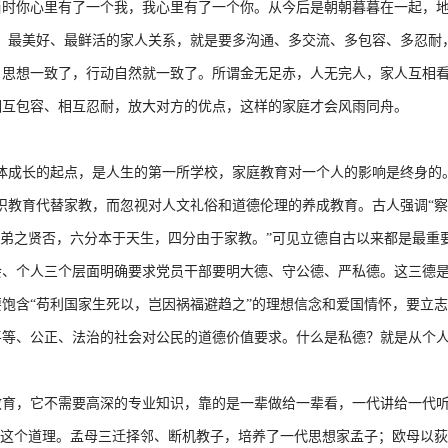
当时你心里有了一个我，我心里有了一个你。从今后是朝朝暮暮在一起，
、最美好、最鲜活的家人关系，就是要多沟通、多交流、多包容、多忍耐
，思想一致了，行动自然就一致了。所谓金无足赤，人无完人，家人互相
相互包容、相互忍耐，放大对方的优点，这样的家庭才会风雨同舟。
成长的起点，是人生的第一所学校，家庭教育对一个人的影响是终身的
教育代替家教，而忽视对人文礼俗和道德伦理的养成教育。古人强调“察德
子弟之贤否，六分本于天生，四分由于家教。”可见立德自古以来都是最重
会、个人三个层面明确要求党员干部要明大德、守公德、严私德。这三德
饱含“苟利国家生死以，岂因祸福避趋之”的理想信念和爱国情怀，要立
平等、公正、法治的社会对公民的道德价值要求。什么是私德？就是从个
，它不需要高深的专业知识，靠的是一辈做给一辈看，一代讲给一代听
是这个道理。孟母三迁择邻、断机教子，培养了一代思想家孟子；欧母以