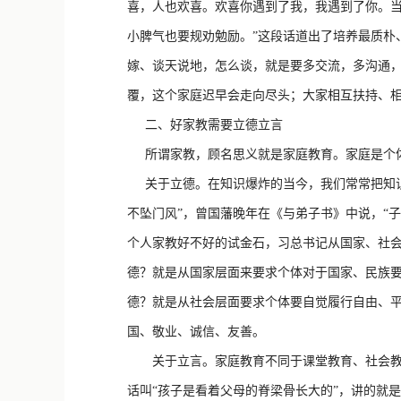
喜，人也欢喜。欢喜你遇到了我，我遇到了你。
小脾气也要规劝勉励。”这段话道出了培养最质朴
嫁、谈天说地，怎么谈，就是要多交流，多沟通
覆，这个家庭迟早会走向尽头；大家相互扶持、
二、好家教需要立德立言
所谓家教，顾名思义就是家庭教育。家庭是个体
关于立德。在知识爆炸的当今，我们常常把知识
不坠门风”，曾国藩晚年在《与弟子书》中说，“
个人家教好不好的试金石，习总书记从国家、社
德？就是从国家层面来要求个体对于国家、民族要
德？就是从社会层面要求个体要自觉履行自由、
国、敬业、诚信、友善。
关于立言。家庭教育不同于课堂教育、社会教育
话叫“孩子是看着父母的脊梁骨长大的”，讲的就