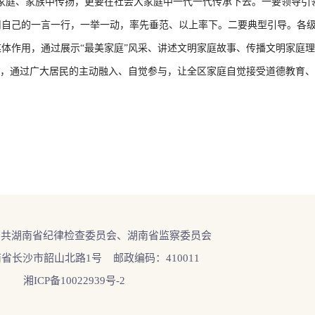
庭、家族中传扬，更要在社会大家庭中一代一代传承下去。一要领导引
用自己的一言一行，一举一动，率先垂范、以上率下。二要典型引导。各
体作用，通过展示“最美家庭”风采、讲述文明家庭故事、传播文明家庭
动，通过广大居民的主动融入、自觉参与，让全区家庭自觉接受道德教育
中共湖南省纪律检查委员会、湖南省监察委员会
省长沙市韶山北路1号 邮政编码：410011
湘ICP备10022939号-2