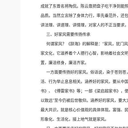
成就了东晋名将陶侃。陈云靠把盘子吃干净到能照
品质。当然立言除了身体力行，率先垂范外，还
讲法理、讲道理、讲情理，对家人的不正当要求
三、好家风需要传扬传承
何谓家风？《辞海》的解释是：“家风，犹门风
家文化，它滋养着个人德行心智，影响着社会文
置，廉洁修身，廉洁齐家。
一方面要传扬好的家风。俗话说，染于苍则苍，
活、行为举止息息相关。涵养好的家风，要从中
书》、《傅雷家书》等；一部《梁启超家书》，使
以致远”至今仍被后世敬仰。涵养好的家风，要大
最大共识，就是核心价值观的具体体现。富强、民
形象化、生活化，接上地气就是家风。