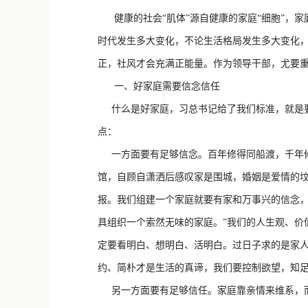
健康的社会“肌体”源自健康的家庭“细胞”，家
时代发生多大变化，不论生活格局发生多大变化，
正，社风才会充满正能量。作为领导干部，尤要
一、好家庭需要信念信任
什么是好家庭，习总书记给了我们标准，就是要
点：
一方面要有足够信念。百年修得同船渡，千年修
馆，自顾自潇洒后感叹家是围城，婚姻是爱情的
报。我们组建一个家庭就要有家和万事兴的信念，
具组织一个索然无味的家庭。”我们的人生观、价
定要看明白、想明白、活明白。过日子求的是家
约、简朴才是生活的真谛，我们要控制欲望，知
另一方面要有足够信任。家庭靠亲情来维系，而