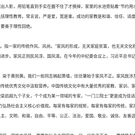
出人影，用铅笔直到手实在握不住了才换掉，家里的水池旁贴着“节约用
包括理性教育。常言说，严是爱，宽是害。成功的家教是和谐、信任、适
，要善于理性回绝。
。指一家的传统作风、风尚。”家风的形成，无关家庭贫富，也无关文化
明进步。家风正则民风淳、国风清。在今年的中纪委会议上，习近平总书
染于黄则黄。我们一些同志祸起萧墙，往往肇始于家风不正。家风既涉
国传统优秀文化中汲取营养。中国传统文化中有大量优秀的家教、家训、
梁启超九个子女，个个成为某一领域的专家，“一门三院士”更是成为佳话
力弘扬社会主义核心价值观。每家有每家的规矩，每家有每家的传统，家
主、文明、和谐，自由、平等、公正、法治，爱国、敬业、诚信、友善这