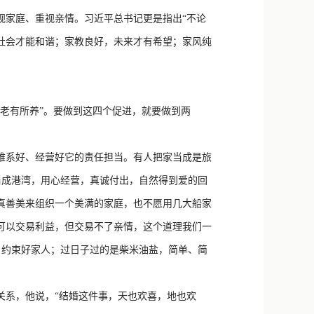
新浪微博
视家庭、重视亲情。习近平总书记更是指出“不论
QQ
社会才能和谐；家教良好，未来才有希望；家风纯
微信
老有所养”。要做到这四个促进，就要做到两
维系好、经营好它的责任担当。有人把家当成是旅
当成港湾，用心经营，真诚付出，自然得到爱的回
真善美来组织一个美满的家庭，也不愿用几大船家
可以交易利益，但交易不了亲情，这个道理我们一
、约束好家人；过日子过的是柴米油盐，简单、简
系，他说，“结婚这件事，天也欢喜，地也欢