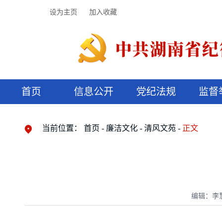
设为主页
加入收藏
首页
信息公开
党纪法规
监督
领导机构
党内法规
监督曝光
执纪审查
廉润湖湘
资料库
工作程序
国家法律
信访举报
党纪政务处分
湖湘好家风
组织机构
纪法课堂
清风文苑
预决算信
漫说纪法
当前位置：
首页
廉洁文化
清风文苑
正文
编辑：李