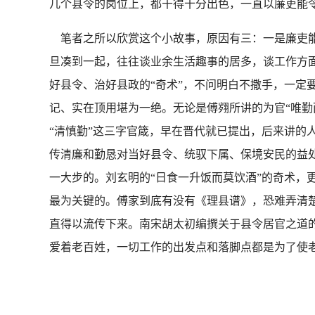
几个县令的岗位上，都干得十分出色，一直以廉吏能
笔者之所以欣赏这个小故事，原因有三：一是廉吏能
旦凑到一起，往往谈业余生活趣事的居多，谈工作方面
好县令、治好县政的“奇术”，不问明白不撒手，一定
记、实在顶用堪为一绝。无论是傅翙所讲的为官“唯勤
“清慎勤”这三字官箴，早在晋代就已提出，后来讲的
传清廉和勤恳对当好县令、统驭下属、保境安民的益处
一大步的。刘玄明的“日食一升饭而莫饮酒”的奇术，
最为关键的。傅家到底有没有《理县谱》，恐难弄清楚
直得以流传下来。南宋胡太初编撰关于县令居官之道
爱着老百姓，一切工作的出发点和落脚点都是为了使