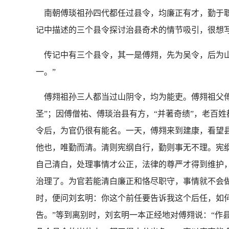
南朝傅琰祖孙四代都任过县令，均廉正有才，勤于职
记中描述的三个县令探讨治县奇术的情节吸引，很想
传记中有三个县令，其一是傅翙，先为吴令，后为山
一。”
傅翙祖孙三人都当过山阴令，均为能吏。傅翙祖父傅
圣”；因傅僧祐、傅琰治县有方，“并著奇绩”，老百
令后，为官仍很有能名。一天，傅翙来到建康，看望
他也，唯勤而清。清则宪纲自行，勤则事无不理。宪
自己清白，处理事情才公正，法律的尊严才得到维护
治理了。为官若能清白廉正和恪尽职守，事情就不会
时，便问刘玄明：你这个前任要告诉我这个后任，如
告。”等到离别时，刘玄明一本正经地对傅翙说：“作