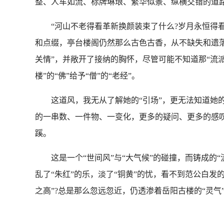
整、人车如流、标牌琳琅、繁华似景、纵横交错的道路
“河山不老得看革新换颜装束了什么?岁月永恒得看日
和点缀，亭台楼阁仍然那么古色古香，从不缺失和遗落，
关情”，并敞开了接纳的胸怀，尽管可能不知道那“流派
楼”的“佛”给予“僧”的“老经”。
这道风，我无从了解她的“引场”，更无法知道她的“
的一串数、一件物、一变化，更多的疑问、更多的感叹
蹊。
这是一个“世间风”与“大气候”的碰撞，而铸成的“流
乱了“朱红”的乐，淡了“铜黄”的忧，看不到范公白发
之高”?总是那么忽远忽近，仍透渗着岳阳古楼的“灵气”