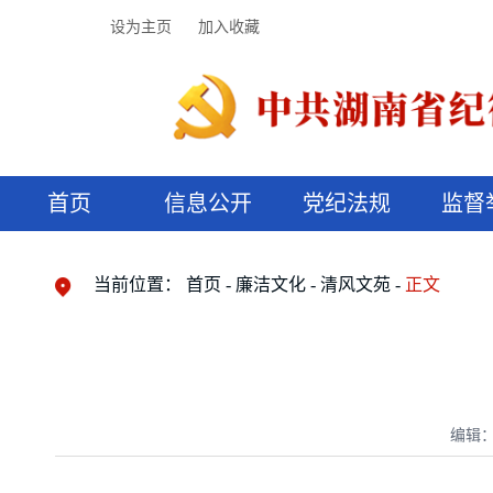
设为主页
加入收藏
首页
信息公开
党纪法规
监督
领导机构
党内法规
监督曝光
执纪审查
廉润湖湘
资料库
工作程序
国家法律
信访举报
党纪政务处分
湖湘好家风
组织机构
纪法课堂
清风文苑
预决算信
漫说纪法
当前位置：
首页
廉洁文化
清风文苑
正文
编辑