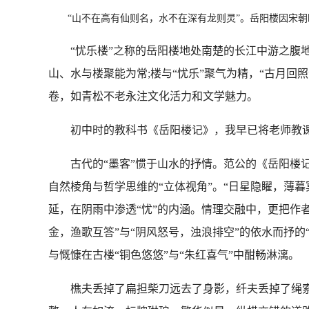
“山不在高有仙则名，水不在深有龙则灵”。岳阳楼因宋朝时
“忧乐楼”之称的岳阳楼地处南楚的长江中游之腹地
山、水与楼聚能为常;楼与“忧乐”聚气为精，“古月回
卷，如青松不老永注文化活力和文学魅力。
初中时的教科书《岳阳楼记》，我早已将老师教课的
古代的“墨客”惯于山水的抒情。范公的《岳阳楼记》
自然棱角与哲学思维的“立体视角”。“日星隐矅，薄暮冥
延，在阴雨中渗透“忧”的内涵。情理交融中，更把作
金，渔歌互答”与“阴风怒号，浊浪排空”的依水而抒的“
与慨慷在古楼“铜色悠悠”与“朱红喜气”中酣畅淋漓。
樵夫丢掉了扁担柴刀远去了身影，纤夫丢掉了绳索、