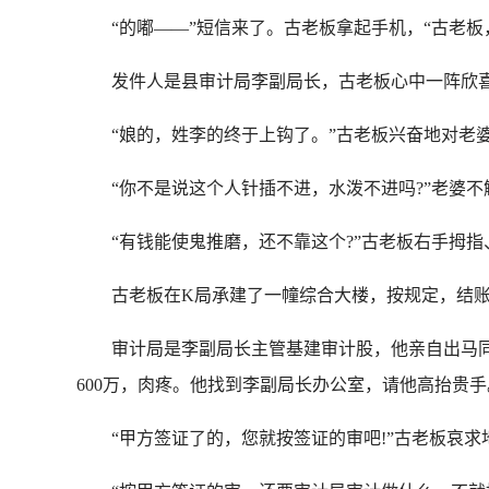
“的嘟——”短信来了。古老板拿起手机，“古老板，
发件人是县审计局李副局长，古老板心中一阵欣喜，
“娘的，姓李的终于上钩了。”古老板兴奋地对老
“你不是说这个人针插不进，水泼不进吗?”老婆不
“有钱能使鬼推磨，还不靠这个?”古老板右手拇指
古老板在K局承建了一幢综合大楼，按规定，结账前
审计局是李副局长主管基建审计股，他亲自出马同下
600万，肉疼。他找到李副局长办公室，请他高抬贵手
“甲方签证了的，您就按签证的审吧!”古老板哀求