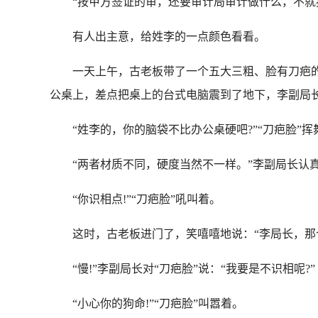
“按甲方签证的审，还要审计局审计做什么，不就按
有人出主意，给姓李的一点颜色看看。
一天上午，古老板带了一个五大三粗、脸有刀疤的男
公桌上，差点把桌上的台式电脑震到了地下，李副局
“姓李的，你的脑袋不比办公桌硬吧?”“刀疤脸”挥
“两者材质不同，硬度当然不一样。”李副局长认
“你识相点!”“刀疤脸”吼叫着。
这时，古老板进门了，笑嘻嘻地说：“李局长，那个
“慢!”李副局长对“刀疤脸”说：“我要是不识相呢?”
“小心你的狗命!”“刀疤脸”叫嚣着。