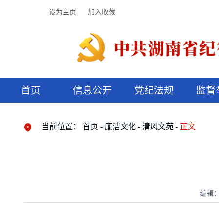
设为主页
加入收藏
首页
信息公开
党纪法规
监督
领导机构
党内法规
监督曝光
执纪审查
廉润湖湘
资料库
工作程序
国家法律
信访举报
党纪政务处分
湖湘好家风
组织机构
纪法课堂
清风文苑
预决算信
漫说纪法
当前位置：
首页
廉洁文化
清风文苑
正文
编辑