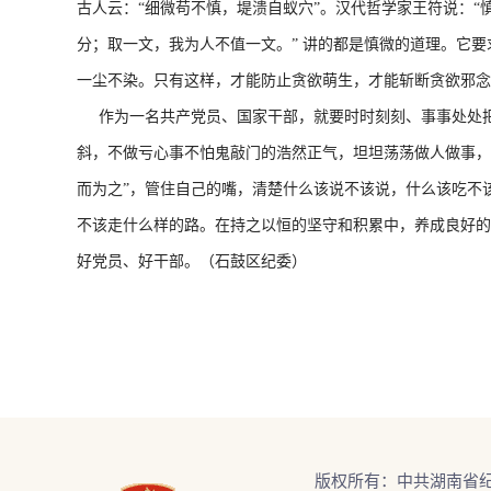
古人云：“细微苟不慎，堤溃自蚁穴”。汉代哲学家王符说：“
分；取一文，我为人不值一文。” 讲的都是慎微的道理。它
一尘不染。只有这样，才能防止贪欲萌生，才能斩断贪欲邪念
作为一名共产党员、国家干部，就要时时刻刻、事事处处把
斜，不做亏心事不怕鬼敲门的浩然正气，坦坦荡荡做人做事，
而为之”，管住自己的嘴，清楚什么该说不该说，什么该吃不
不该走什么样的路。在持之以恒的坚守和积累中，养成良好的
好党员、好干部。（石鼓区纪委）
版权所有：中共湖南省