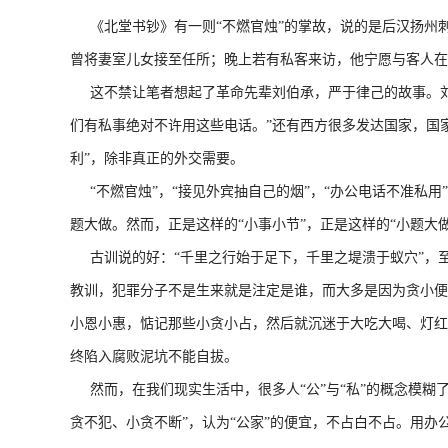
《北堂书钞》有一则“不燃官烛”的掌故，说的是后汉扬州
曾将妻室儿女接至任所；晚上若有私客来访，他宁愿与客人在
这不禁让笔者想起了革命先辈刘伯承，严于律己的故事。刘伯
们有私事绝对不许用这些电话。”还有西方很多发达国家，国
利”，除非真正的外交需要。
“不燃官烛”，“接见外宾抽自己的烟”，“办公电话不准私用
题大做。然而，正是这样的“小事小节”，正是这样的“小题大
古训说的好：“千里之行始于足下，千里之堤溃于蚁穴”，
教训，犯罪分子不是生来就是注定是谁，而大多是因为贪小便
小恩小惠，惦记那些小贪小占，然后就沉迷于大吃大喝、灯红
终陷入腐败泥坑不能自拔。
然而，在我们现实生活中，很多人“公”与“私”的概念模糊了
贪不犯、小贪不断”，认为“公家”的便宜，不占白不占。用办