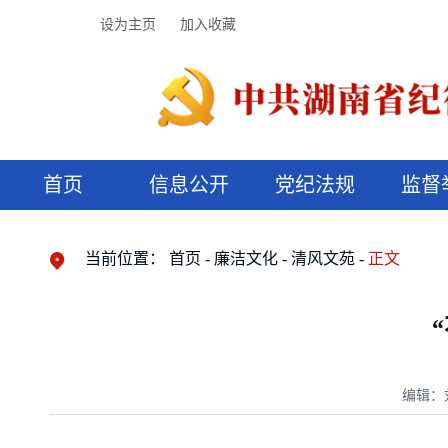
设为主页
加入收藏
首页
信息公开
党纪法规
监督
领导机构
党内法规
监督曝光
执纪审查
廉润湖湘
资料库
工作程序
国家法律
信访举报
党纪政务处分
湖湘好家风
组织机构
纪法课堂
清风文苑
预决算信
漫说纪法
当前位置：
首页
廉洁文化
清风文苑
正文
编辑：