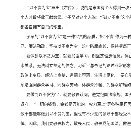
“以不贪为宝”典出《左传》，说的是宋国有个人得到一块玉
小人才敢将此玉献给您。”子罕对这个人说：“我以‘不贪’
都各自拥有自己的珍宝。”
子罕的“以不贪为宝”是一种宝贵的品质，把“不贪”作为一种
己，廉洁勤政，坚持以不贪为宝，筑牢防腐底线、保持凛然正
要做到以不贪为宝，就要加强学习，树坚定理想信念。停止
水关系，无法树立坚定的信念。习近平总书记的论述非常形象，
政治上变质、经济上贪婪、道德上堕落、生活上腐化。”要自
须增强问群众学习、同群众劳动、体群众冷暖、为群众解难的
要做到以不贪为宝，就要敬畏认同，遵党纪国法家规。国无
遵守。 “一切向钱看，金钱是万能的，权力至上”等各种腐
数干部能够做到以不贪为宝，但也有不少党的领导干部经受不住
慎。因此，我们要敬畏权力，敬畏人民，敬畏党纪国法，做遵