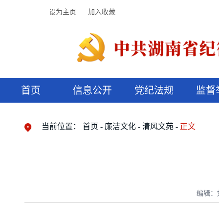
设为主页
加入收藏
首页
信息公开
党纪法规
监督
领导机构
党内法规
监督曝光
执纪审查
廉润湖湘
资料库
工作程序
国家法律
信访举报
党纪政务处分
湖湘好家风
组织机构
纪法课堂
清风文苑
预决算信
漫说纪法
当前位置：
首页
廉洁文化
清风文苑
正文
编辑：