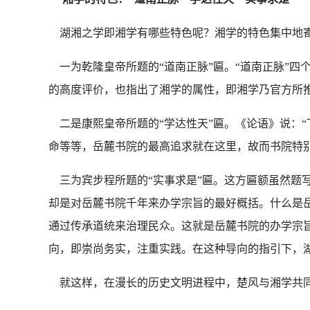
湖湘之学即湘学有哪些特色呢？湘学的特色集中地寄
一为乾隆皇帝所题的“道南正脉”匾。“道南正脉”四
的高度评价，也指出了湘学的属性，即湘学乃官方所
二是康熙皇帝所题的“学达性天”匾。《论语》说：“
命等等，岳麓书院的最高追求就在这里，故而书院特
三为宾步程所题的“实事求是”匾。这方匾额虽然题
却是对岳麓书院千年来办学宗旨的最好概括。什么是岳
通过传承道统来治理民众。这就是岳麓书院的办学宗旨
向，即崇尚务实，注重实践。在这种导向的指引下，
就这样，在漫长的历史文明进程中，楚风与湘学共同