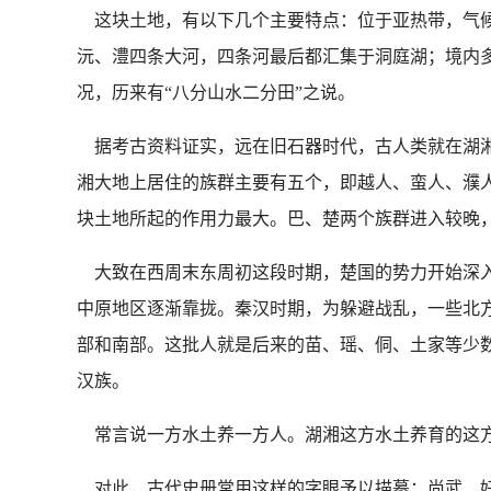
这块土地，有以下几个主要特点：位于亚热带，气候
沅、澧四条大河，四条河最后都汇集于洞庭湖；境内
况，历来有“八分山水二分田”之说。
据考古资料证实，远在旧石器时代，古人类就在湖湘
湘大地上居住的族群主要有五个，即越人、蛮人、濮
块土地所起的作用力最大。巴、楚两个族群进入较晚
大致在西周末东周初这段时期，楚国的势力开始深入
中原地区逐渐靠拢。秦汉时期，为躲避战乱，一些北
部和南部。这批人就是后来的苗、瑶、侗、土家等少
汉族。
常言说一方水土养一方人。湖湘这方水土养育的这方
对此，古代史册常用这样的字眼予以描摹：尚武、好