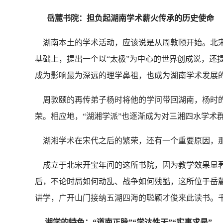
岳麓书院：
担负起湖南学术薪火传承的历史使命
湖南本土的学术活动，应该说是从周敦颐开始。北宋
基础上，提出一个以“太极”为中心的世界创成说，还
成为影响最为深远的理学鼻祖，也成为湖南学术发展
周敦颐的再传弟子杨时将他的学问带回湖南，杨时的
荣。相应地，“湖湘学派”也逐渐成为对三湘四水学术
湖湘学术在宋代之后的繁荣，还有一个重要原因，那
成立于北宋开宝年间的这所书院，因为教学效果显著
后，不论时局如何动乱、战争如何残酷，这所位于岳
讲学，广开山门接纳五湖四海的聪颖才俊来此读书。
湘学的特色：
“道南正脉”“学达性天”“实事求是”