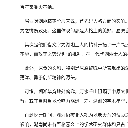
百年来香火不绝。
屈贾对湖湘精英阶层来说，首先是人格方面的影响。
为之忧伤致死。这里体现的都是人格上的美好。屈原
其次是他们借文字为湖湘士人的精神开拓了一片高远
不施，而攻守之势异也”的批判，在一代代湖湘士人
此外，屈贾的文风，特别是屈原辞赋中所表现出的波
荡漾、勇于创新精神的源头。
可惜，湖湘毕竟地处偏僻，万水千山阻隔了中原文化
暂，或在当时当地影响力略逊一筹。湖湘的学术星空
直到晚唐期间，湖湘仍被北人视为地老天荒的蛮夷之
影响，湖南尚未有严格意义上的学术研究群体和具备