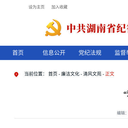
设为主页
加入收藏
首页
信息公开
党纪法规
监督
领导机构
党内法规
监督曝光
执纪审查
廉润湖湘
资料库
工作程序
国家法律
信访举报
党纪政务处分
湖湘好家风
组织机构
纪法课堂
清风文苑
预决算信
漫说纪法
当前位置：
首页
廉洁文化
清风文苑
正文
编辑