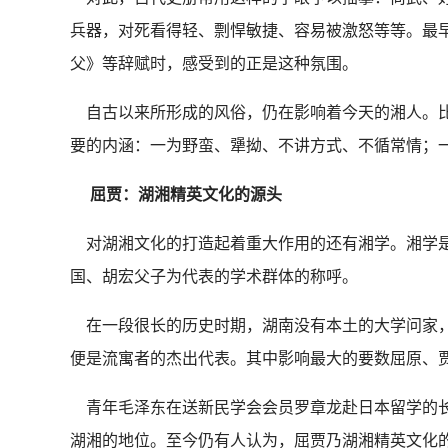
兵器，对死看得轻、剽悍敏捷、容易被激怒等等。最
父》等辞赋时，感受到的正是这种氛围。
自古以来所形成的风俗，仍在影响着今天的湘人。比如
要的内涵：一为野蛮、犟拗、不讲方式、不循常情；一
屈贾：
湖湘精英文化的源头
对湖湘文化的打造起着重大作用的还有湘学。湘学是
国、胡宏父子为代表的学术群体的称呼。
在一段很长的历史时期，湖南没有本土的大学问家，
便是流寓者的杰出代表。其中影响最大的要数屈原、
青年毛泽东在送新民学会会员罗章龙赴日本留学的长
湖湘的地位。至今仍有人认为，屈贾乃湖湘精英文化