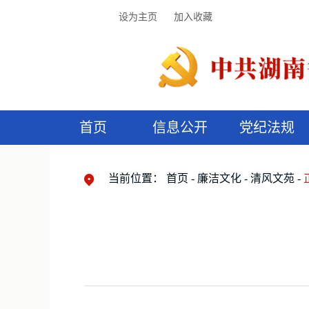
设为主页
加入收藏
首页
信息公开
党纪法规
领导机构
党内法规
监督曝光
执纪审查
廉润湖湘
资料库
工作程序
国家法律
信访举报
党纪政务处分
湖湘好家风
组织机构
纪法课堂
清风文苑
预
漫
当前位置：
首页
廉洁文化
清风文苑