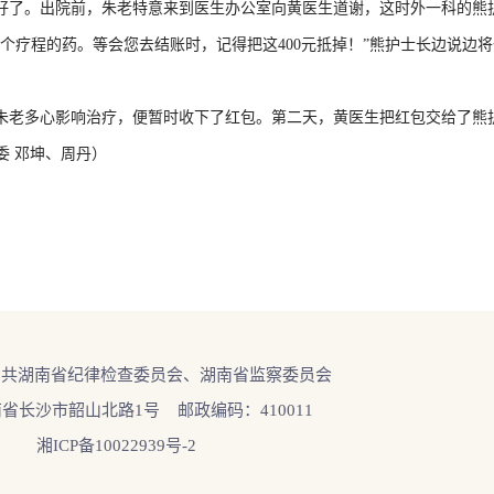
了。出院前，朱老特意来到医生办公室向黄医生道谢，这时外一科的熊
疗程的药。等会您去结账时，记得把这400元抵掉！”熊护士长边说边
老多心影响治疗，便暂时收下了红包。第二天，黄医生把红包交给了熊护
委 邓坤、周丹）
中共湖南省纪律检查委员会、湖南省监察委员会
省长沙市韶山北路1号 邮政编码：410011
湘ICP备10022939号-2