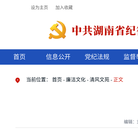
设为主页
加入收藏
首页
信息公开
党纪法规
监督
领导机构
党内法规
监督曝光
执纪审查
廉润湖湘
资料库
工作程序
国家法律
信访举报
党纪政务处分
湖湘好家风
组织机构
纪法课堂
清风文苑
预决算信
漫说纪法
当前位置：
首页
廉洁文化
清风文苑
正文
编辑：