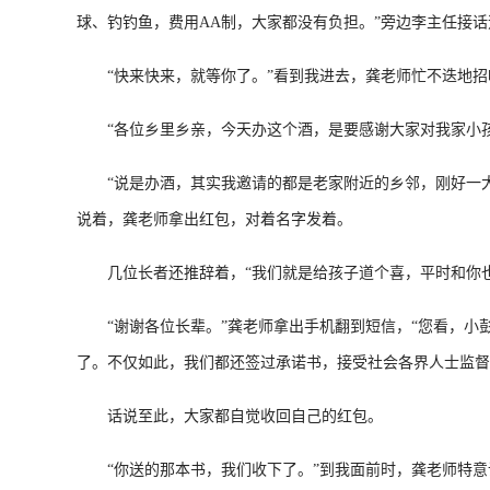
球、钓钓鱼，费用AA制，大家都没有负担。”旁边李主任接话
“快来快来，就等你了。”看到我进去，龚老师忙不迭地招
“各位乡里乡亲，今天办这个酒，是要感谢大家对我家小孩上
“说是办酒，其实我邀请的都是老家附近的乡邻，刚好一大
说着，龚老师拿出红包，对着名字发着。
几位长者还推辞着，“我们就是给孩子道个喜，平时和你也
“谢谢各位长辈。”龚老师拿出手机翻到短信，“您看，小彭
了。不仅如此，我们都还签过承诺书，接受社会各界人士监督
话说至此，大家都自觉收回自己的红包。
“你送的那本书，我们收下了。”到我面前时，龚老师特意