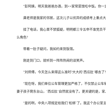
“彭阿姨，明天我爸爸办酒，到××家常菜馆吃中饭。你一定
龚老师是我家的邻居，这次儿子以优异的成绩考上重点大
挂了电话，我心里不禁狐疑，明明都三令五申不准党员干部、
么角色?
带着一肚子疑问，我如约来到饭馆。
刚走到门口，就听到一阵阵热闹的谈笑声。
“刘师傅，今天怎么来得这么准时?大大的‘西瓜肚’哪去了?
“现在呀，我们单位公车管理更加严格了，不仅禁止公车私
妻子孩子爬东台山，‘西瓜肚’自然就没有了。更关键的是，
“是的咧，中央八项规定给我们‘松绑’了。我这个办公室