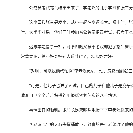
公务员考试笔试结果出来了，李老汉的儿子李四和张三分
这李四和张三是发小，从小一起在乡镇长大。初中时，张三
学。大学毕业后，他们同时参加省公务员招录考试，报考了本
这原本是喜事一桩，可李四的父亲李老汉却犯了愁：曾听人
常重要啊，搞不好会被别人反“超”了，怎么办才好?
“对啊，可以找他帮忙啊”李老汉灵机一动，忽然想到张三
“可是，他儿子也进了面试，自己的儿子和他儿子是竞争对
藏着自己辛辛苦苦积攒的用报纸紧紧包实的八千块钱。
事情出其的顺利。张局长是笑眯眯地接下了李老汉送来的“报
李老汉心里的大石头稍稍放下，欣喜的是张老弟收了他的钱