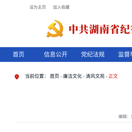
设为主页
加入收藏
首页
信息公开
党纪法规
监督
领导机构
党内法规
监督曝光
执纪审查
廉润湖湘
资料库
工作程序
国家法律
信访举报
党纪政务处分
湖湘好家风
组织机构
纪法课堂
清风文苑
预决算信
漫说纪法
当前位置：
首页
廉洁文化
清风文苑
正文
编辑：