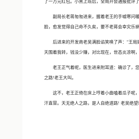
了一万元红包。小黑上班后，全局开会通报批评
副局长老蒋匆匆进来，握着老王的手嘘寒问暖，
脸，愈发觉得自己命不久矣，要不老蒋会幸灾乐祸
后进来的开发商老吴满脸谄笑唤了声：“王局好
天围着我转，钱没少赚，对比现在，世态炎凉啊
老王正气着呢，医生进来附耳道：确诊了，您是
之路!老王大叫。
这不，老王正倚在床上哼着小曲嗑着瓜子呢，突
汗直冒。天无绝人之路，是人自绝道路! 老吴绝