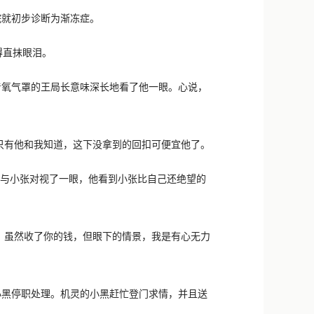
新浪微博
就初步诊断为渐冻症。
QQ
得直抹眼泪。
微信
氧气罩的王局长意味深长地看了他一眼。心说，
只有他和我知道，这下没拿到的回扣可便宜他了。
与小张对视了一眼，他看到小张比自己还绝望的
，虽然收了你的钱，但眼下的情景，我是有心无力
黑停职处理。机灵的小黑赶忙登门求情，并且送