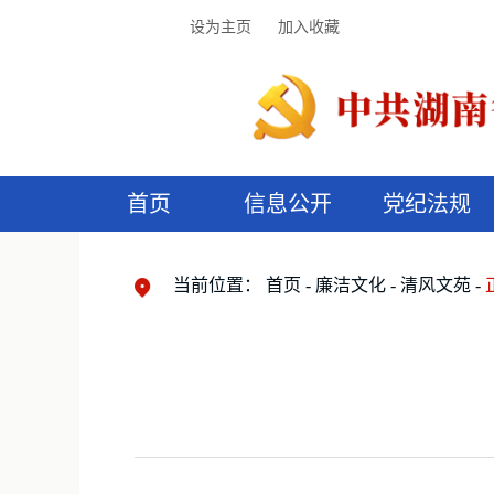
设为主页
加入收藏
首页
信息公开
党纪法规
领导机构
党内法规
监督曝光
执纪审查
廉润湖湘
资料库
工作程序
国家法律
信访举报
党纪政务处分
湖湘好家风
组织机构
纪法课堂
清风文苑
预
漫
当前位置：
首页
廉洁文化
清风文苑