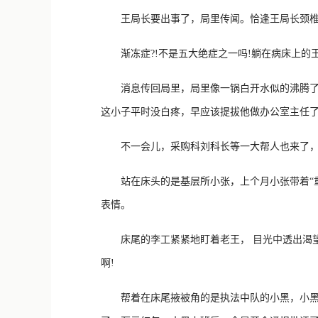
王局长要出事了，局里传闻。恰逢王局长颈椎痛
渐冻症?!不是五大绝症之一吗!躺在病床上的
消息传回局里，局里像一锅白开水似的沸腾了。
这小子平时没白疼，早应该提拔他做办公室主任了
不一会儿，采购科刘科长等一大帮人也来了，王
站在床头的是基层所小张，上个月小张带着“重
表情。
床尾的李工紧紧地盯着老王， 目光中透出渴望
啊!
帮着在床尾掖被角的是执法中队的小黑，小黑上