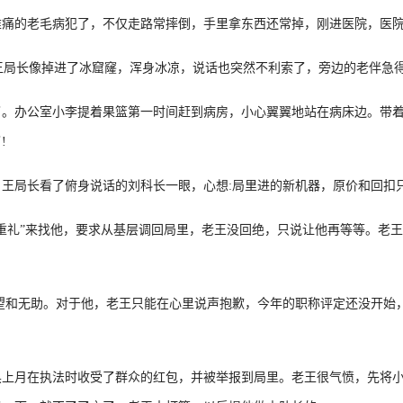
的老毛病犯了，不仅走路常摔倒，手里拿东西还常掉，刚进医院，医院
王局长像掉进了冰窟窿，浑身冰凉，说话也突然不利索了，旁边的老伴急
办公室小李提着果篮第一时间赶到病房，小心翼翼地站在病床边。带着
!
局长看了俯身说话的刘科长一眼，心想:局里进的新机器，原价和回扣
礼”来找他，要求从基层调回局里，老王没回绝，只说让他再等等。老王
和无助。对于他，老王只能在心里说声抱歉，今年的职称评定还没开始
月在执法时收受了群众的红包，并被举报到局里。老王很气愤，先将小