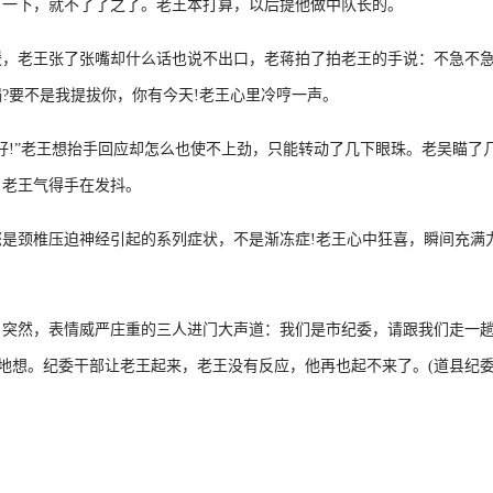
了一下，就不了了之了。老王本打算，以后提他做中队长的。
老王张了张嘴却什么话也说不出口，老蒋拍了拍老王的手说：不急不急
?要不是我提拔你，你有今天!老王心里冷哼一声。
!”老王想抬手回应却怎么也使不上劲，只能转动了几下眼珠。老吴瞄了
，老王气得手在发抖。
颈椎压迫神经引起的系列症状，不是渐冻症!老王心中狂喜，瞬间充满
然，表情威严庄重的三人进门大声道：我们是市纪委，请跟我们走一趟
望地想。纪委干部让老王起来，老王没有反应，他再也起不来了。(道县纪委