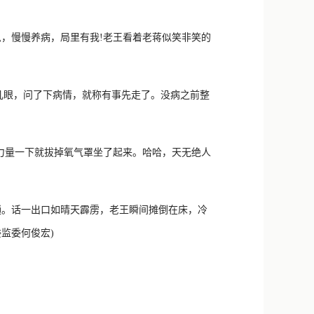
，慢慢养病，局里有我!老王看着老蒋似笑非笑的
几眼，问了下病情，就称有事先走了。没病之前整
力量一下就拔掉氧气罩坐了起来。哈哈，天无绝人
。话一出口如晴天霹雳，老王瞬间摊倒在床，冷
监委何俊宏)