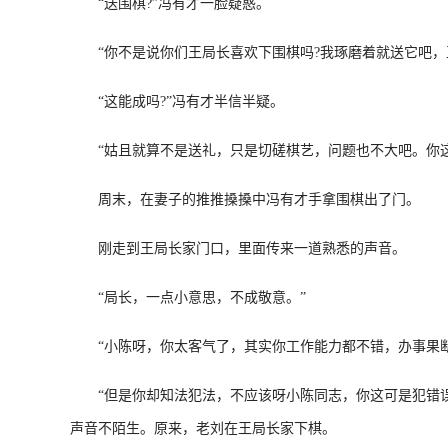
“送围棋?”冯有才一脸疑惑。
“你不是说你们王局长喜欢下围棋吗?我琢磨着就送它吧，
“这能成吗?”冯有才半信半疑。
“姑且就算不是送礼，只是切磋棋艺，问题也不大吧。你这
周末，在妻子的推推搡搡中冯有才手拿围棋出了门。
刚走到王局长家门口，里面传来一道熟悉的声音。
“局长，一点小意思，不成敬意。”
“小陈呀，你太客气了，其实你工作能力都不错，办事果断
“但是你却知法犯法，不应该呀小陈同志，你这可是犯错误
声音不陌生。原来，老刘在王局长家下棋。