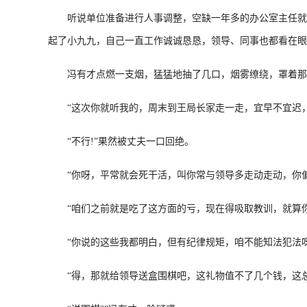
听说单位准备进行人事调整，空缺一年多的办公室主任就要
起了小九九，自己一直工作诚诚恳恳，领导、同事也都看在眼
冯有才点燃一支烟，猛猛地抽了几口，烟雾缭绕，罩着那
“这次你就听我的，周末到王局长家走一走，宜早不宜迟，
“不行!”果然被丈夫一口回绝。
“你呀，平常就会死干活，叫你常与领导多走动走动，你偏
“咱们之前就是吃了这方面的亏，现在得吸取教训，就算你
“你说的这些我都明白，但有纪律规矩，咱不能知法犯法呀
“得，那就给领导送盒围棋吧，这礼物值不了几个钱，这总