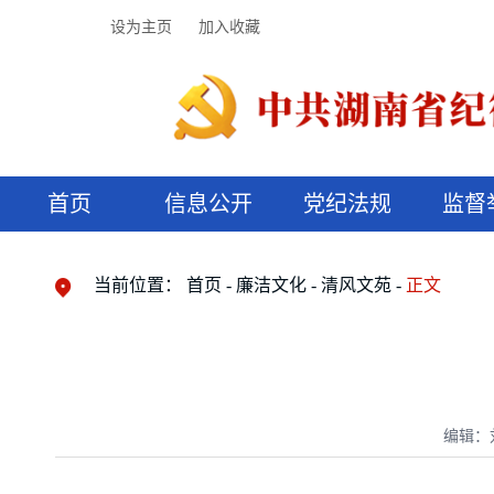
设为主页
加入收藏
首页
信息公开
党纪法规
监督
领导机构
党内法规
监督曝光
执纪审查
廉润湖湘
资料库
工作程序
国家法律
信访举报
党纪政务处分
湖湘好家风
组织机构
纪法课堂
清风文苑
预决算信
漫说纪法
当前位置：
首页
廉洁文化
清风文苑
正文
编辑：